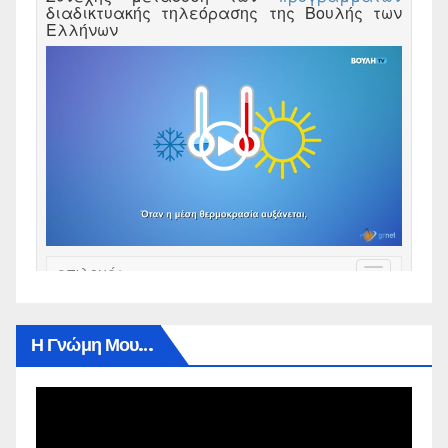
Η Γνώμη Μου…