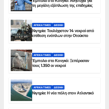
Έμπολα στο Κονγκό: Ανησυχία για
τη μεγάλη εξάπλωση της επιδημίας
AFRIKA TIMES
ΔΙΕΘΝΉ
Νιγηρία: Τουλάχιστον 14 νεκροί από
επίθεση ενόπλων στην Οτούκπο
AFRIKA TIMES
ΔΙΕΘΝΉ
Έμπολα στο Κονγκό: Ξεπέρασαν
τους 1.350 οι νεκροί
AFRIKA TIMES
ΔΙΕΘΝΉ
Νιγηρία: Η νέα πόλη στον Ατλαντικό