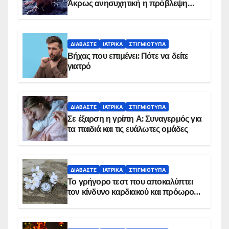
Άκρως ανησυχητική η πρόβλεψη…
ΔΙΑΒΆΣΤΕ
ΙΑΤΡΙΚΆ
ΣΤΙΓΜΙΌΤΥΠΑ
Βήχας που επιμένει: Πότε να δείτε
γιατρό
ΔΙΑΒΆΣΤΕ
ΙΑΤΡΙΚΆ
ΣΤΙΓΜΙΌΤΥΠΑ
Σε έξαρση η γρίπη Α: Συναγερμός για
τα παιδιά και τις ευάλωτες ομάδες
ΔΙΑΒΆΣΤΕ
ΙΑΤΡΙΚΆ
ΣΤΙΓΜΙΌΤΥΠΑ
Το γρήγορο τεστ που αποκαλύπτει
τον κίνδυνο καρδιακού και πρόωρου
θανάτου