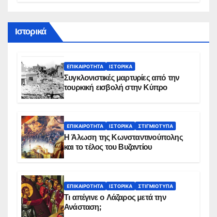
Ιστορικά
ΕΠΙΚΑΙΡΌΤΗΤΑ
ΙΣΤΟΡΙΚΆ
Συγκλονιστικές μαρτυρίες από την
τουρκική εισβολή στην Κύπρο
ΕΠΙΚΑΙΡΌΤΗΤΑ
ΙΣΤΟΡΙΚΆ
ΣΤΙΓΜΙΌΤΥΠΑ
Η Άλωση της Κωνσταντινούπολης
και το τέλος του Βυζαντίου
ΕΠΙΚΑΙΡΌΤΗΤΑ
ΙΣΤΟΡΙΚΆ
ΣΤΙΓΜΙΌΤΥΠΑ
Τι απέγινε ο Λάζαρος μετά την
Ανάσταση;