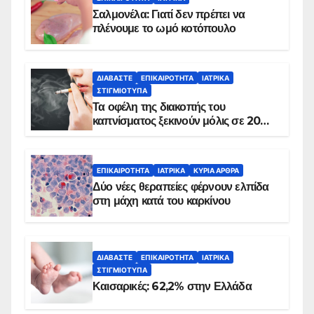
Σαλμονέλα: Γιατί δεν πρέπει να
πλένουμε το ωμό κοτόπουλο
ΔΙΑΒΆΣΤΕ
ΕΠΙΚΑΙΡΌΤΗΤΑ
ΙΑΤΡΙΚΆ
ΣΤΙΓΜΙΌΤΥΠΑ
Τα οφέλη της διακοπής του
καπνίσματος ξεκινούν μόλις σε 20
λεπτά
ΕΠΙΚΑΙΡΌΤΗΤΑ
ΙΑΤΡΙΚΆ
ΚΥΡΙΑ ΑΡΘΡΑ
Δύο νέες θεραπείες φέρνουν ελπίδα
στη μάχη κατά του καρκίνου
ΔΙΑΒΆΣΤΕ
ΕΠΙΚΑΙΡΌΤΗΤΑ
ΙΑΤΡΙΚΆ
ΣΤΙΓΜΙΌΤΥΠΑ
Καισαρικές: 62,2% στην Ελλάδα