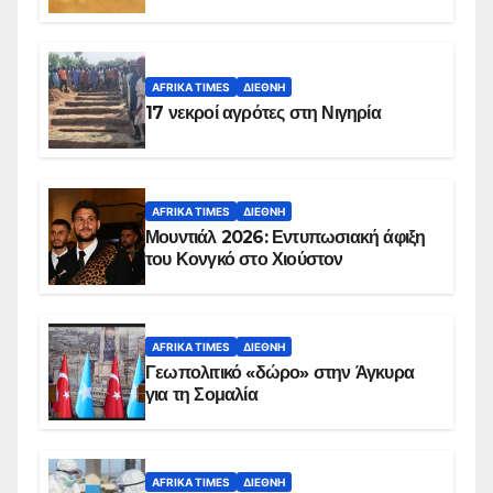
AFRIKA TIMES
ΔΙΕΘΝΉ
17 νεκροί αγρότες στη Νιγηρία
AFRIKA TIMES
ΔΙΕΘΝΉ
Μουντιάλ 2026: Εντυπωσιακή άφιξη
του Κονγκό στο Χιούστον
AFRIKA TIMES
ΔΙΕΘΝΉ
Γεωπολιτικό «δώρο» στην Άγκυρα
για τη Σομαλία
AFRIKA TIMES
ΔΙΕΘΝΉ