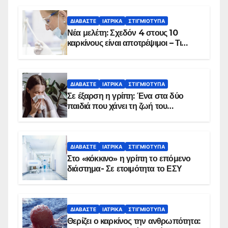
ΔΙΑΒΆΣΤΕ
ΙΑΤΡΙΚΆ
ΣΤΙΓΜΙΌΤΥΠΑ
Νέα μελέτη: Σχεδόν 4 στους 10
καρκίνους είναι αποτρέψιμοι – Τι
δείχνουν τα στοιχεία
ΔΙΑΒΆΣΤΕ
ΙΑΤΡΙΚΆ
ΣΤΙΓΜΙΌΤΥΠΑ
Σε έξαρση η γρίπη: Ένα στα δύο
παιδιά που χάνει τη ζωή του
αντιμετωπίζει υποκείμενο νόσημα –
Εμβολιασμό συνιστούν οι ειδικοί
ΔΙΑΒΆΣΤΕ
ΙΑΤΡΙΚΆ
ΣΤΙΓΜΙΌΤΥΠΑ
Στο «κόκκινο» η γρίπη το επόμενο
διάστημα- Σε ετοιμότητα το ΕΣΥ
ΔΙΑΒΆΣΤΕ
ΙΑΤΡΙΚΆ
ΣΤΙΓΜΙΌΤΥΠΑ
Θερίζει ο καρκίνος την ανθρωπότητα: