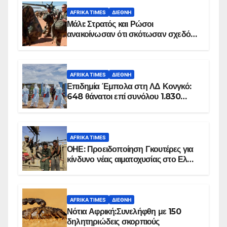
AFRIKA TIMES
ΔΙΕΘΝΉ
Μάλι: Στρατός και Ρώσοι
ανακοίνωσαν ότι σκότωσαν σχεδόν
100 τζιχαντιστές
AFRIKA TIMES
ΔΙΕΘΝΉ
Επιδημία Έμπολα στη ΛΔ Κονγκό:
648 θάνατοι επί συνόλου 1.830
επιβεβαιωμένων κρουσμάτων
AFRIKA TIMES
ΟΗΕ: Προειδοποίηση Γκουτέρες για
κίνδυνο νέας αιματοχυσίας στο Ελ
Ομπέιντ του Σουδάν
AFRIKA TIMES
ΔΙΕΘΝΉ
Νότια Αφρική:Συνελήφθη με 150
δηλητηριώδεις σκορπιούς