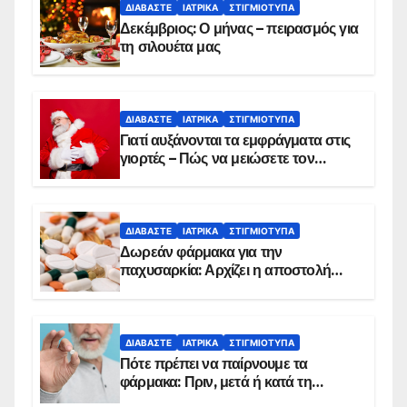
ΔΙΑΒΆΣΤΕ
ΙΑΤΡΙΚΆ
ΣΤΙΓΜΙΌΤΥΠΑ
Δεκέμβριος: Ο μήνας – πειρασμός για
τη σιλουέτα μας
ΔΙΑΒΆΣΤΕ
ΙΑΤΡΙΚΆ
ΣΤΙΓΜΙΌΤΥΠΑ
Γιατί αυξάνονται τα εμφράγματα στις
γιορτές – Πώς να μειώσετε τον
κίνδυνο, σύμφωνα με καρδιολόγο
ΔΙΑΒΆΣΤΕ
ΙΑΤΡΙΚΆ
ΣΤΙΓΜΙΌΤΥΠΑ
Δωρεάν φάρμακα για την
παχυσαρκία: Αρχίζει η αποστολή
sms για τους δικαιούχους – Οι
προϋποθέσεις ένταξης στο
πρόγραμμα
ΔΙΑΒΆΣΤΕ
ΙΑΤΡΙΚΆ
ΣΤΙΓΜΙΌΤΥΠΑ
Πότε πρέπει να παίρνουμε τα
φάρμακα: Πριν, μετά ή κατά τη
διάρκεια του φαγητού;