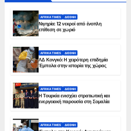
AFRIKA TIMES
ΔΙΕΘΝΉ
Νιγηρία: 12 νεκροί από ένοπλη
επίθεση σε χωριό
AFRIKA TIMES
ΔΙΕΘΝΉ
ΛΔ Κονγκό: Η χειρότερη επιδημία
Έμπολα στην ιστορία της χώρας
AFRIKA TIMES
ΔΙΕΘΝΉ
Η Τουρκία ενισχύει στρατιωτική και
ενεργειακή παρουσία στη Σομαλία
AFRIKA TIMES
ΔΙΕΘΝΉ