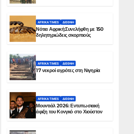
Ελ Ομπέιντ του Σουδάν
AFRIKA TIMES
ΔΙΕΘΝΉ
Νότια Αφρική:Συνελήφθη με 150
δηλητηριώδεις σκορπιούς
AFRIKA TIMES
ΔΙΕΘΝΉ
17 νεκροί αγρότες στη Νιγηρία
AFRIKA TIMES
ΔΙΕΘΝΉ
Μουντιάλ 2026: Εντυπωσιακή
άφιξη του Κονγκό στο Χιούστον