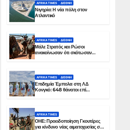
AFRIKA TIMES
ΔΙΕΘΝΉ
Νιγηρία: Η νέα πόλη στον
Ατλαντικό
AFRIKA TIMES
ΔΙΕΘΝΉ
Μάλι: Στρατός και Ρώσοι
ανακοίνωσαν ότι σκότωσαν
σχεδόν 100 τζιχαντιστές
AFRIKA TIMES
ΔΙΕΘΝΉ
Επιδημία Έμπολα στη ΛΔ
Κονγκό: 648 θάνατοι επί
συνόλου 1.830 επιβεβαιωμένων
κρουσμάτων
AFRIKA TIMES
ΟΗΕ: Προειδοποίηση Γκουτέρες
για κίνδυνο νέας αιματοχυσίας στο