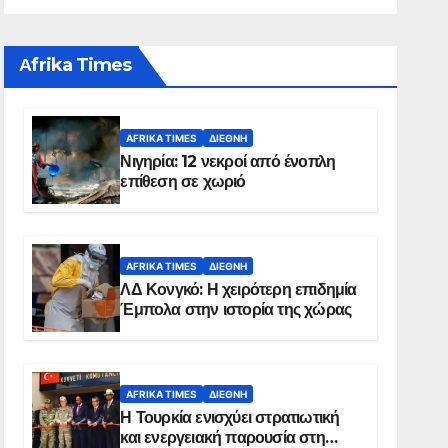
Αfrika Times
AFRIKA TIMES
ΔΙΕΘΝΉ
Νιγηρία: 12 νεκροί από ένοπλη
επίθεση σε χωριό
AFRIKA TIMES
ΔΙΕΘΝΉ
ΛΔ Κονγκό: Η χειρότερη επιδημία
Έμπολα στην ιστορία της χώρας
AFRIKA TIMES
ΔΙΕΘΝΉ
Η Τουρκία ενισχύει στρατιωτική
και ενεργειακή παρουσία στη