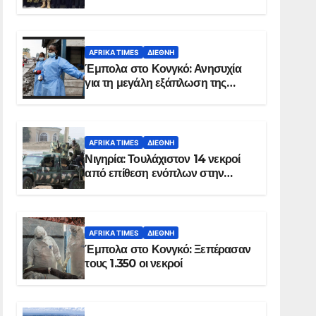
Σομαλία
AFRIKA TIMES
ΔΙΕΘΝΉ
Έμπολα στο Κονγκό: Ανησυχία
για τη μεγάλη εξάπλωση της
επιδημίας
AFRIKA TIMES
ΔΙΕΘΝΉ
Νιγηρία: Τουλάχιστον 14 νεκροί
από επίθεση ενόπλων στην
Οτούκπο
AFRIKA TIMES
ΔΙΕΘΝΉ
Έμπολα στο Κονγκό: Ξεπέρασαν
τους 1.350 οι νεκροί