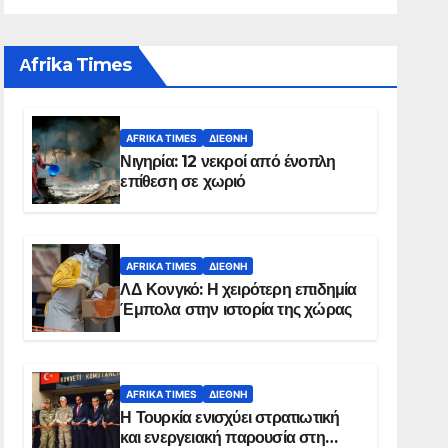
Αfrika Times
AFRIKA TIMES
ΔΙΕΘΝΉ
Νιγηρία: 12 νεκροί από ένοπλη
επίθεση σε χωριό
AFRIKA TIMES
ΔΙΕΘΝΉ
ΛΔ Κονγκό: Η χειρότερη επιδημία
Έμπολα στην ιστορία της χώρας
AFRIKA TIMES
ΔΙΕΘΝΉ
Η Τουρκία ενισχύει στρατιωτική
και ενεργειακή παρουσία στη