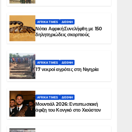
Ελ Ομπέιντ του Σουδάν
AFRIKA TIMES
ΔΙΕΘΝΉ
Νότια Αφρική:Συνελήφθη με 150
δηλητηριώδεις σκορπιούς
AFRIKA TIMES
ΔΙΕΘΝΉ
17 νεκροί αγρότες στη Νιγηρία
AFRIKA TIMES
ΔΙΕΘΝΉ
Μουντιάλ 2026: Εντυπωσιακή
άφιξη του Κονγκό στο Χιούστον