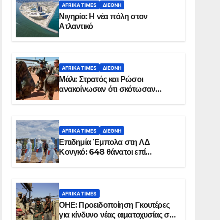
AFRIKA TIMES
ΔΙΕΘΝΉ
Νιγηρία: Η νέα πόλη στον
Ατλαντικό
AFRIKA TIMES
ΔΙΕΘΝΉ
Μάλι: Στρατός και Ρώσοι
ανακοίνωσαν ότι σκότωσαν
σχεδόν 100 τζιχαντιστές
AFRIKA TIMES
ΔΙΕΘΝΉ
Επιδημία Έμπολα στη ΛΔ
Κονγκό: 648 θάνατοι επί
συνόλου 1.830 επιβεβαιωμένων
κρουσμάτων
AFRIKA TIMES
ΟΗΕ: Προειδοποίηση Γκουτέρες
για κίνδυνο νέας αιματοχυσίας στο