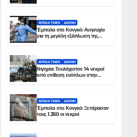
Σομαλία
AFRIKA TIMES
ΔΙΕΘΝΉ
Έμπολα στο Κονγκό: Ανησυχία
για τη μεγάλη εξάπλωση της
επιδημίας
AFRIKA TIMES
ΔΙΕΘΝΉ
Νιγηρία: Τουλάχιστον 14 νεκροί
από επίθεση ενόπλων στην
Οτούκπο
AFRIKA TIMES
ΔΙΕΘΝΉ
Έμπολα στο Κονγκό: Ξεπέρασαν
τους 1.350 οι νεκροί