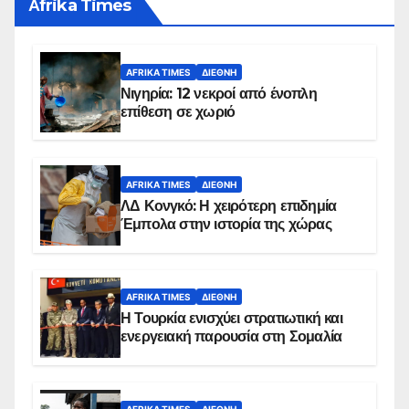
Αfrika Times
AFRIKA TIMES
ΔΙΕΘΝΉ
Νιγηρία: 12 νεκροί από ένοπλη
επίθεση σε χωριό
AFRIKA TIMES
ΔΙΕΘΝΉ
ΛΔ Κονγκό: Η χειρότερη επιδημία
Έμπολα στην ιστορία της χώρας
AFRIKA TIMES
ΔΙΕΘΝΉ
Η Τουρκία ενισχύει στρατιωτική και
ενεργειακή παρουσία στη Σομαλία