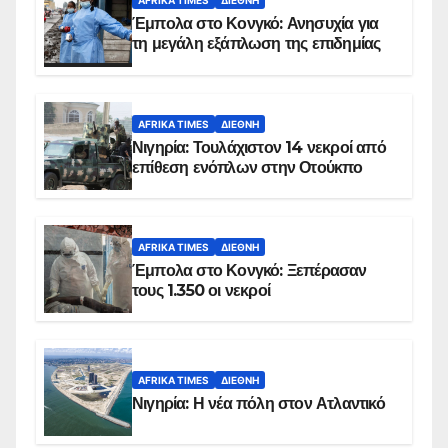
AFRIKA TIMES
ΔΙΕΘΝΉ
Έμπολα στο Κονγκό: Ανησυχία για
τη μεγάλη εξάπλωση της επιδημίας
AFRIKA TIMES
ΔΙΕΘΝΉ
Νιγηρία: Τουλάχιστον 14 νεκροί από
επίθεση ενόπλων στην Οτούκπο
AFRIKA TIMES
ΔΙΕΘΝΉ
Έμπολα στο Κονγκό: Ξεπέρασαν
τους 1.350 οι νεκροί
AFRIKA TIMES
ΔΙΕΘΝΉ
Νιγηρία: Η νέα πόλη στον Ατλαντικό