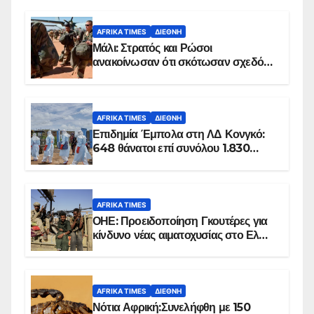
AFRIKA TIMES
ΔΙΕΘΝΉ
Μάλι: Στρατός και Ρώσοι
ανακοίνωσαν ότι σκότωσαν σχεδόν
100 τζιχαντιστές
AFRIKA TIMES
ΔΙΕΘΝΉ
Επιδημία Έμπολα στη ΛΔ Κονγκό:
648 θάνατοι επί συνόλου 1.830
επιβεβαιωμένων κρουσμάτων
AFRIKA TIMES
ΟΗΕ: Προειδοποίηση Γκουτέρες για
κίνδυνο νέας αιματοχυσίας στο Ελ
Ομπέιντ του Σουδάν
AFRIKA TIMES
ΔΙΕΘΝΉ
Νότια Αφρική:Συνελήφθη με 150