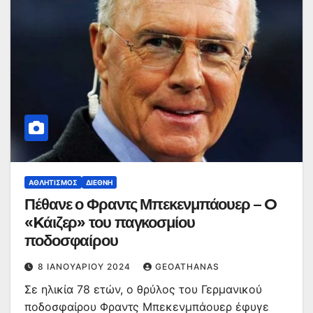
ΑΘΛΗΤΙΣΜΌΣ
ΔΙΕΘΝΉ
Πέθανε ο Φραντς Μπεκενμπάουερ – O
«Kάιζερ» του παγκοσμίου
ποδοσφαίρου
8 ΙΑΝΟΥΑΡΊΟΥ 2024
GEOATHANAS
Σε ηλικία 78 ετών, ο θρύλος του Γερμανικού
ποδοσφαίρου Φραντς Μπεκενμπάουερ έφυγε