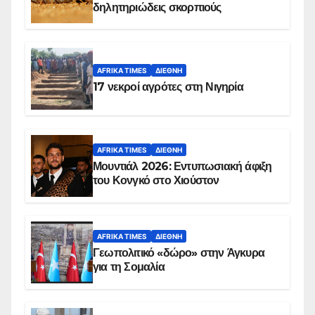
δηλητηριώδεις σκορπιούς
AFRIKA TIMES
ΔΙΕΘΝΉ
17 νεκροί αγρότες στη Νιγηρία
AFRIKA TIMES
ΔΙΕΘΝΉ
Μουντιάλ 2026: Εντυπωσιακή άφιξη
του Κονγκό στο Χιούστον
AFRIKA TIMES
ΔΙΕΘΝΉ
Γεωπολιτικό «δώρο» στην Άγκυρα
για τη Σομαλία