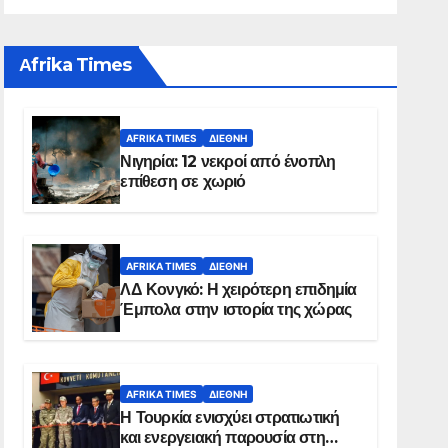
Αfrika Times
AFRIKA TIMES
ΔΙΕΘΝΉ
Νιγηρία: 12 νεκροί από ένοπλη
επίθεση σε χωριό
AFRIKA TIMES
ΔΙΕΘΝΉ
ΛΔ Κονγκό: Η χειρότερη επιδημία
Έμπολα στην ιστορία της χώρας
AFRIKA TIMES
ΔΙΕΘΝΉ
Η Τουρκία ενισχύει στρατιωτική
και ενεργειακή παρουσία στη