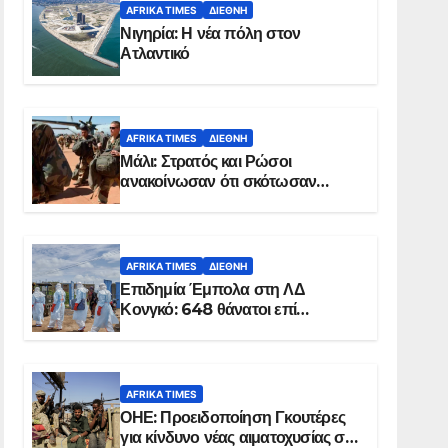
AFRIKA TIMES
ΔΙΕΘΝΉ
Νιγηρία: Η νέα πόλη στον
Ατλαντικό
AFRIKA TIMES
ΔΙΕΘΝΉ
Μάλι: Στρατός και Ρώσοι
ανακοίνωσαν ότι σκότωσαν
σχεδόν 100 τζιχαντιστές
AFRIKA TIMES
ΔΙΕΘΝΉ
Επιδημία Έμπολα στη ΛΔ
Κονγκό: 648 θάνατοι επί
συνόλου 1.830 επιβεβαιωμένων
κρουσμάτων
AFRIKA TIMES
ΟΗΕ: Προειδοποίηση Γκουτέρες
για κίνδυνο νέας αιματοχυσίας στο