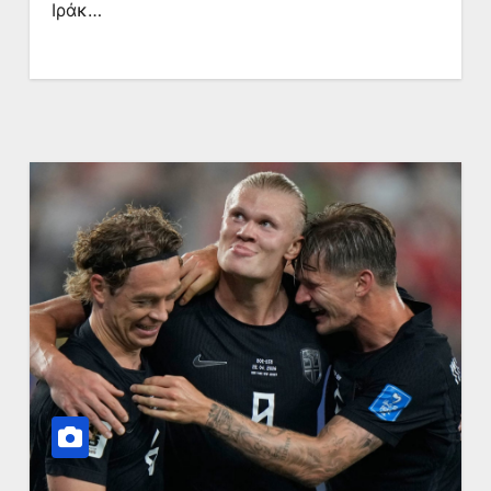
Ιράκ…