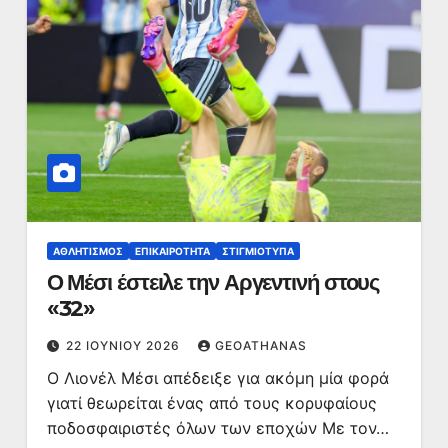
ΑΘΛΗΤΙΣΜΌΣ
ΕΠΙΚΑΙΡΌΤΗΤΑ
ΣΤΙΓΜΙΌΤΥΠΑ
Ο Μέσι έστειλε την Αργεντινή στους
«32»
22 ΙΟΥΝΊΟΥ 2026
GEOATHANAS
Ο Λιονέλ Μέσι απέδειξε για ακόμη μία φορά
γιατί θεωρείται ένας από τους κορυφαίους
ποδοσφαιριστές όλων των εποχών Με τον…