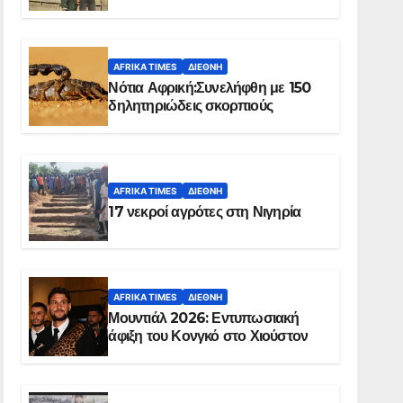
Ελ Ομπέιντ του Σουδάν
AFRIKA TIMES
ΔΙΕΘΝΉ
Νότια Αφρική:Συνελήφθη με 150
δηλητηριώδεις σκορπιούς
AFRIKA TIMES
ΔΙΕΘΝΉ
17 νεκροί αγρότες στη Νιγηρία
AFRIKA TIMES
ΔΙΕΘΝΉ
Μουντιάλ 2026: Εντυπωσιακή
άφιξη του Κονγκό στο Χιούστον