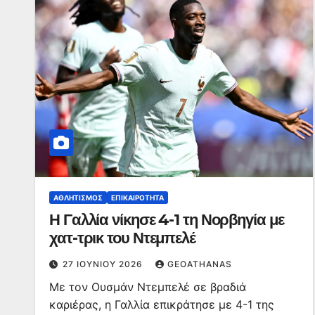
ΑΘΛΗΤΙΣΜΌΣ
ΕΠΙΚΑΙΡΌΤΗΤΑ
Η Γαλλία νίκησε 4-1 τη Νορβηγία με
χατ-τρικ του Ντεμπελέ
27 ΙΟΥΝΊΟΥ 2026
GEOATHANAS
Με τον Ουσμάν Ντεμπελέ σε βραδιά
καριέρας, η Γαλλία επικράτησε με 4-1 της