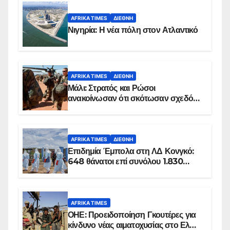
AFRIKA TIMES
ΔΙΕΘΝΉ
Νιγηρία: Η νέα πόλη στον Ατλαντικό
AFRIKA TIMES
ΔΙΕΘΝΉ
Μάλι: Στρατός και Ρώσοι
ανακοίνωσαν ότι σκότωσαν σχεδόν
100 τζιχαντιστές
AFRIKA TIMES
ΔΙΕΘΝΉ
Επιδημία Έμπολα στη ΛΔ Κονγκό:
648 θάνατοι επί συνόλου 1.830
επιβεβαιωμένων κρουσμάτων
AFRIKA TIMES
ΟΗΕ: Προειδοποίηση Γκουτέρες για
κίνδυνο νέας αιματοχυσίας στο Ελ