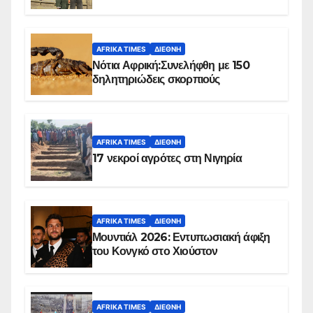
Ομπέιντ του Σουδάν
AFRIKA TIMES
ΔΙΕΘΝΉ
Νότια Αφρική:Συνελήφθη με 150
δηλητηριώδεις σκορπιούς
AFRIKA TIMES
ΔΙΕΘΝΉ
17 νεκροί αγρότες στη Νιγηρία
AFRIKA TIMES
ΔΙΕΘΝΉ
Μουντιάλ 2026: Εντυπωσιακή άφιξη
του Κονγκό στο Χιούστον
AFRIKA TIMES
ΔΙΕΘΝΉ