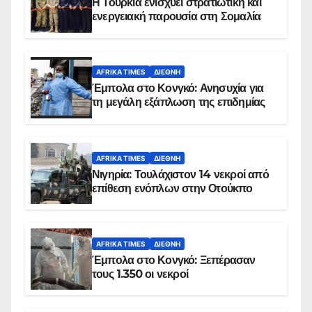
Η Τουρκία ενισχύει στρατιωτική και
ενεργειακή παρουσία στη Σομαλία
AFRIKA TIMES
ΔΙΕΘΝΉ
Έμπολα στο Κονγκό: Ανησυχία για
τη μεγάλη εξάπλωση της επιδημίας
AFRIKA TIMES
ΔΙΕΘΝΉ
Νιγηρία: Τουλάχιστον 14 νεκροί από
επίθεση ενόπλων στην Οτούκπο
AFRIKA TIMES
ΔΙΕΘΝΉ
Έμπολα στο Κονγκό: Ξεπέρασαν
τους 1.350 οι νεκροί