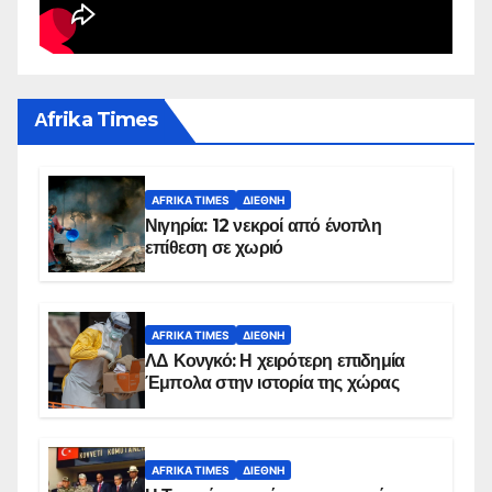
Αfrika Times
AFRIKA TIMES
ΔΙΕΘΝΉ
Νιγηρία: 12 νεκροί από ένοπλη
επίθεση σε χωριό
AFRIKA TIMES
ΔΙΕΘΝΉ
ΛΔ Κονγκό: Η χειρότερη επιδημία
Έμπολα στην ιστορία της χώρας
AFRIKA TIMES
ΔΙΕΘΝΉ