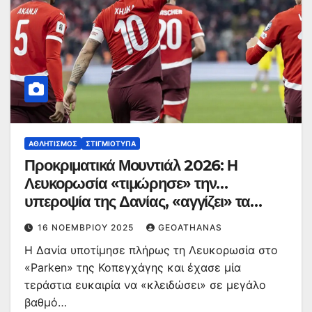
ΑΘΛΗΤΙΣΜΌΣ
ΣΤΙΓΜΙΌΤΥΠΑ
Προκριματικά Μουντιάλ 2026: Η
Λευκορωσία «τιμώρησε» την…
υπεροψία της Δανίας, «αγγίζει» τα
τελικά η Ελβετία
16 ΝΟΕΜΒΡΊΟΥ 2025
GEOATHANAS
Η Δανία υποτίμησε πλήρως τη Λευκορωσία στο
«Parken» της Κοπεγχάγης και έχασε μία
τεράστια ευκαιρία να «κλειδώσει» σε μεγάλο
βαθμό…