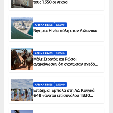
τους 1.350 οι νεκροί
AFRIKA TIMES
ΔΙΕΘΝΉ
Νιγηρία: Η νέα πόλη στον Ατλαντικό
AFRIKA TIMES
ΔΙΕΘΝΉ
Μάλι: Στρατός και Ρώσοι
ανακοίνωσαν ότι σκότωσαν σχεδόν
100 τζιχαντιστές
AFRIKA TIMES
ΔΙΕΘΝΉ
Επιδημία Έμπολα στη ΛΔ Κονγκό:
648 θάνατοι επί συνόλου 1.830
επιβεβαιωμένων κρουσμάτων