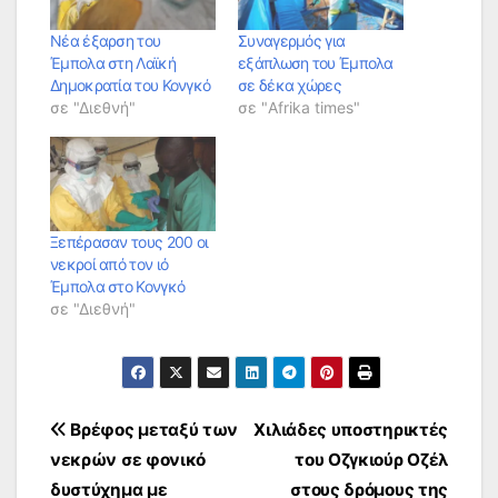
Νέα έξαρση του
Συναγερμός για
Έμπολα στη Λαϊκή
εξάπλωση του Έμπολα
Δημοκρατία του Κονγκό
σε δέκα χώρες
σε "Διεθνή"
σε "Afrika times"
Ξεπέρασαν τους 200 οι
νεκροί από τον ιό
Έμπολα στο Κονγκό
σε "Διεθνή"
Πλοήγηση
Βρέφος μεταξύ των
Χιλιάδες υποστηρικτές
νεκρών σε φονικό
του Οζγκιούρ Οζέλ
άρθρων
δυστύχημα με
στους δρόμους της