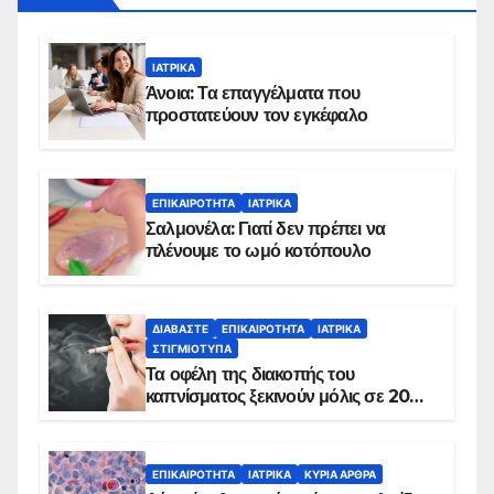
ΙΑΤΡΙΚΆ
Άνοια: Τα επαγγέλματα που
προστατεύουν τον εγκέφαλο
ΕΠΙΚΑΙΡΌΤΗΤΑ
ΙΑΤΡΙΚΆ
Σαλμονέλα: Γιατί δεν πρέπει να
πλένουμε το ωμό κοτόπουλο
ΔΙΑΒΆΣΤΕ
ΕΠΙΚΑΙΡΌΤΗΤΑ
ΙΑΤΡΙΚΆ
ΣΤΙΓΜΙΌΤΥΠΑ
Τα οφέλη της διακοπής του
καπνίσματος ξεκινούν μόλις σε 20
λεπτά
ΕΠΙΚΑΙΡΌΤΗΤΑ
ΙΑΤΡΙΚΆ
ΚΥΡΙΑ ΑΡΘΡΑ