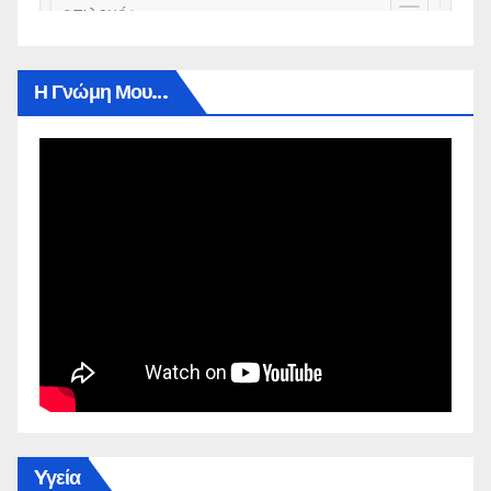
Η Γνώμη Μου…
Yγεία