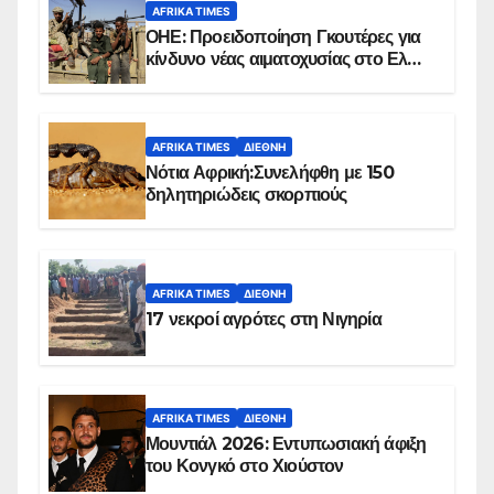
AFRIKA TIMES
ΟΗΕ: Προειδοποίηση Γκουτέρες για
κίνδυνο νέας αιματοχυσίας στο Ελ
Ομπέιντ του Σουδάν
AFRIKA TIMES
ΔΙΕΘΝΉ
Νότια Αφρική:Συνελήφθη με 150
δηλητηριώδεις σκορπιούς
AFRIKA TIMES
ΔΙΕΘΝΉ
17 νεκροί αγρότες στη Νιγηρία
AFRIKA TIMES
ΔΙΕΘΝΉ
Μουντιάλ 2026: Εντυπωσιακή άφιξη
του Κονγκό στο Χιούστον