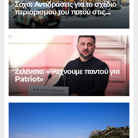
Σόχο: Αντιδράσεις για το σχέδιο
περιορισμού του ποτού στις
παμπ
Ζελένσκι: «Ψάχνουμε παντού για
Patriot»