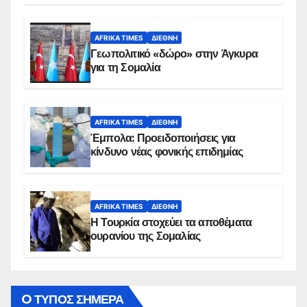
AFRIKA TIMES
ΔΙΕΘΝΉ
Γεωπολιτικό «δώρο» στην Άγκυρα
για τη Σομαλία
AFRIKA TIMES
ΔΙΕΘΝΉ
Έμπολα: Προειδοποιήσεις για
κίνδυνο νέας φονικής επιδημίας
AFRIKA TIMES
ΔΙΕΘΝΉ
Η Τουρκία στοχεύει τα αποθέματα
ουρανίου της Σομαλίας
O ΤΥΠΟΣ ΣΗΜΕΡΑ