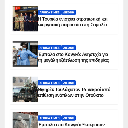
AFRIKA TIMES
ΔΙΕΘΝΉ
Η Τουρκία ενισχύει στρατιωτική και
ενεργειακή παρουσία στη Σομαλία
AFRIKA TIMES
ΔΙΕΘΝΉ
Έμπολα στο Κονγκό: Ανησυχία για
τη μεγάλη εξάπλωση της επιδημίας
AFRIKA TIMES
ΔΙΕΘΝΉ
Νιγηρία: Τουλάχιστον 14 νεκροί από
επίθεση ενόπλων στην Οτούκπο
AFRIKA TIMES
ΔΙΕΘΝΉ
Έμπολα στο Κονγκό: Ξεπέρασαν