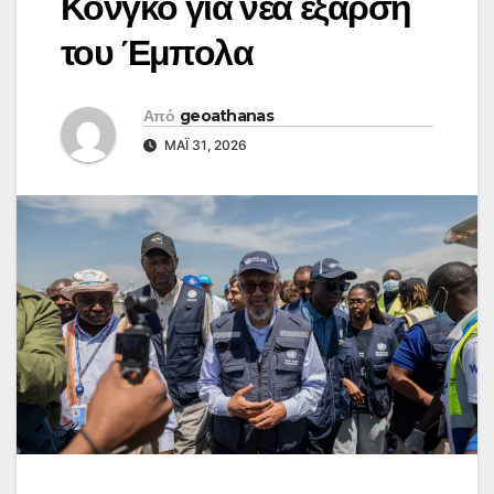
Κονγκό για νέα έξαρση
του Έμπολα
Από
geoathanas
ΜΆΙ 31, 2026