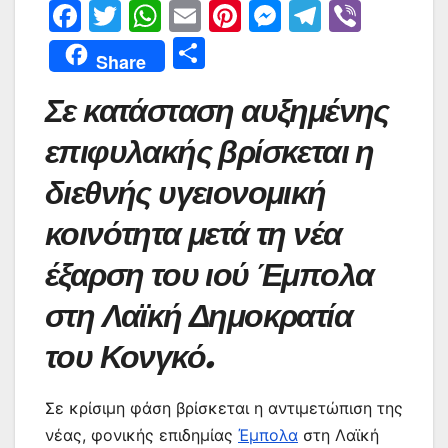
F
T
W
E
Pi
M
T
Vi
a
w
h
m
nt
e
el
b
Μ
Share
c
itt
at
ai
er
s
e
er
οι
Σε κατάσταση αυξημένης
e
er
s
l
e
s
gr
ρ
b
A
st
e
a
α
επιφυλακής βρίσκεται η
o
p
n
m
σ
διεθνής υγειονομική
o
p
g
τε
κοινότητα μετά τη νέα
k
er
ίτ
έξαρση του ιού Έμπολα
ε
στη Λαϊκή Δημοκρατία
του Κονγκό.
Σε κρίσιμη φάση βρίσκεται η αντιμετώπιση της
νέας, φονικής επιδημίας
Έμπολα
στη Λαϊκή