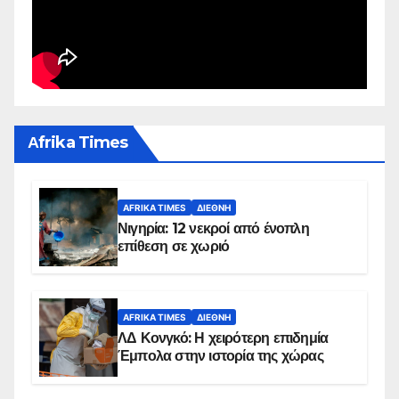
Αfrika Times
AFRIKA TIMES
ΔΙΕΘΝΉ
Νιγηρία: 12 νεκροί από ένοπλη
επίθεση σε χωριό
AFRIKA TIMES
ΔΙΕΘΝΉ
ΛΔ Κονγκό: Η χειρότερη επιδημία
Έμπολα στην ιστορία της χώρας