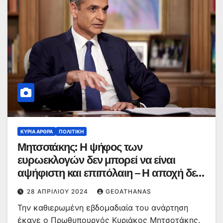
ΚΥΡΙΑ ΑΡΘΡΑ
ΠΟΛΙΤΙΚΉ
Μητσοτάκης: Η ψήφος των
ευρωεκλογών δεν μπορεί να είναι
αψήφιστη και επιπόλαιη – Η αποχή δεν
είναι απάντηση
28 ΑΠΡΙΛΊΟΥ 2024
GEOATHANAS
Την καθιερωμένη εβδομαδιαία του ανάρτηση
έκανε ο Πρωθυπουργός Κυριάκος Μητσοτάκης.