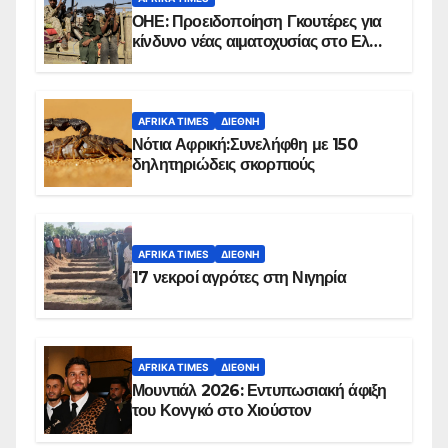
ΟΗΕ: Προειδοποίηση Γκουτέρες για
κίνδυνο νέας αιματοχυσίας στο Ελ
Ομπέιντ του Σουδάν
AFRIKA TIMES
ΔΙΕΘΝΉ
Νότια Αφρική:Συνελήφθη με 150
δηλητηριώδεις σκορπιούς
AFRIKA TIMES
ΔΙΕΘΝΉ
17 νεκροί αγρότες στη Νιγηρία
AFRIKA TIMES
ΔΙΕΘΝΉ
Μουντιάλ 2026: Εντυπωσιακή άφιξη
του Κονγκό στο Χιούστον