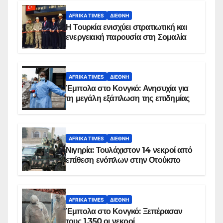
AFRIKA TIMES
ΔΙΕΘΝΉ
Η Τουρκία ενισχύει στρατιωτική και
ενεργειακή παρουσία στη Σομαλία
AFRIKA TIMES
ΔΙΕΘΝΉ
Έμπολα στο Κονγκό: Ανησυχία για
τη μεγάλη εξάπλωση της επιδημίας
AFRIKA TIMES
ΔΙΕΘΝΉ
Νιγηρία: Τουλάχιστον 14 νεκροί από
επίθεση ενόπλων στην Οτούκπο
AFRIKA TIMES
ΔΙΕΘΝΉ
Έμπολα στο Κονγκό: Ξεπέρασαν
τους 1.350 οι νεκροί