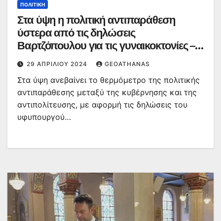
ΠΟΛΙΤΙΚΉ
Στα ύψη η πολιτική αντιπαράθεση
ύστερα από τις δηλώσεις
Βαρτζόπουλου για τις γυναικοκτονίες –
Τι απαντά ο ίδιος
29 ΑΠΡΙΛΊΟΥ 2024
GEOATHANAS
Στα ύψη ανεβαίνει το θερμόμετρο της πολιτικής
αντιπαράθεσης μεταξύ της κυβέρνησης και της
αντιπολίτευσης, με αφορμή τις δηλώσεις του
υφυπουργού…