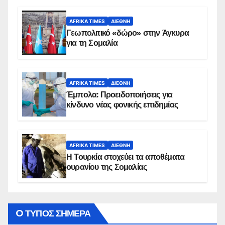
AFRIKA TIMES
ΔΙΕΘΝΉ
Γεωπολιτικό «δώρο» στην Άγκυρα
για τη Σομαλία
AFRIKA TIMES
ΔΙΕΘΝΉ
Έμπολα: Προειδοποιήσεις για
κίνδυνο νέας φονικής επιδημίας
AFRIKA TIMES
ΔΙΕΘΝΉ
Η Τουρκία στοχεύει τα αποθέματα
ουρανίου της Σομαλίας
O ΤΥΠΟΣ ΣΗΜΕΡΑ