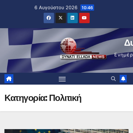
Μετάβαση
6 Αυγούστου 2026
10:46
στο
περιεχόμενο
Δ
Ενημέ
Κατηγορία:
Πολιτική