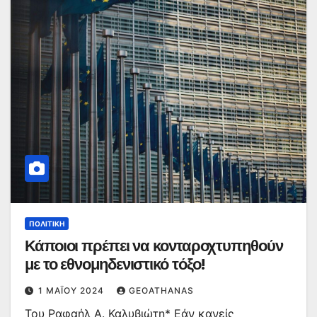
ΠΟΛΙΤΙΚΉ
Κάποιοι πρέπει να κονταροχτυπηθούν
με το εθνομηδενιστικό τόξο!
1 ΜΑΪ́ΟΥ 2024
GEOATHANAS
Του Ραφαήλ Α. Καλυβιώτη* Εάν κανείς