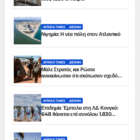
AFRIKA TIMES
ΔΙΕΘΝΉ
Νιγηρία: Η νέα πόλη στον Ατλαντικό
AFRIKA TIMES
ΔΙΕΘΝΉ
Μάλι: Στρατός και Ρώσοι
ανακοίνωσαν ότι σκότωσαν σχεδόν
100 τζιχαντιστές
AFRIKA TIMES
ΔΙΕΘΝΉ
Επιδημία Έμπολα στη ΛΔ Κονγκό:
648 θάνατοι επί συνόλου 1.830
επιβεβαιωμένων κρουσμάτων
AFRIKA TIMES