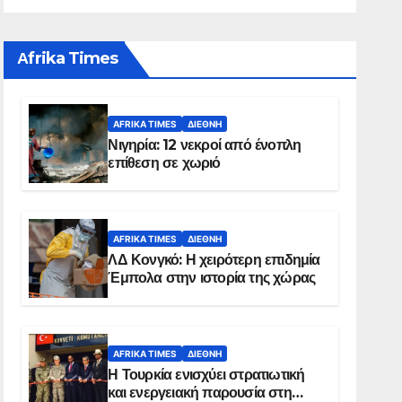
Αfrika Times
AFRIKA TIMES
ΔΙΕΘΝΉ
Νιγηρία: 12 νεκροί από ένοπλη
επίθεση σε χωριό
AFRIKA TIMES
ΔΙΕΘΝΉ
ΛΔ Κονγκό: Η χειρότερη επιδημία
Έμπολα στην ιστορία της χώρας
AFRIKA TIMES
ΔΙΕΘΝΉ
Η Τουρκία ενισχύει στρατιωτική
και ενεργειακή παρουσία στη