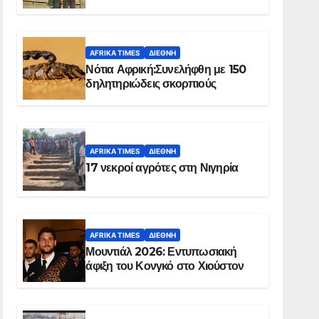
Ελ Ομπέιντ του Σουδάν
AFRIKA TIMES
ΔΙΕΘΝΉ
Νότια Αφρική:Συνελήφθη με 150
δηλητηριώδεις σκορπιούς
AFRIKA TIMES
ΔΙΕΘΝΉ
17 νεκροί αγρότες στη Νιγηρία
AFRIKA TIMES
ΔΙΕΘΝΉ
Μουντιάλ 2026: Εντυπωσιακή
άφιξη του Κονγκό στο Χιούστον