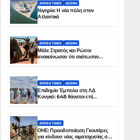
AFRIKA TIMES
ΔΙΕΘΝΉ
Νιγηρία: Η νέα πόλη στον
Ατλαντικό
AFRIKA TIMES
ΔΙΕΘΝΉ
Μάλι: Στρατός και Ρώσοι
ανακοίνωσαν ότι σκότωσαν
σχεδόν 100 τζιχαντιστές
AFRIKA TIMES
ΔΙΕΘΝΉ
Επιδημία Έμπολα στη ΛΔ
Κονγκό: 648 θάνατοι επί
συνόλου 1.830 επιβεβαιωμένων
κρουσμάτων
AFRIKA TIMES
ΟΗΕ: Προειδοποίηση Γκουτέρες
για κίνδυνο νέας αιματοχυσίας στο