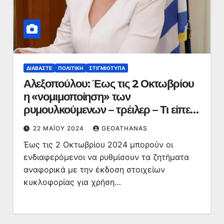
ΔΙΑΒΆΣΤΕ
ΠΟΛΙΤΙΚΉ
ΣΤΙΓΜΙΌΤΥΠΑ
Αλεξοπούλου: Έως τις 2 Οκτωβρίου
η «νομιμοποίηση» των
ρυμουλκούμενων – τρέιλερ – Τι είπε
για την απόσυρση των ταξί
22 ΜΑΪ́ΟΥ 2024
GEOATHANAS
Έως τις 2 Οκτωβρίου 2024 μπορούν οι
ενδιαφερόμενοι να ρυθμίσουν τα ζητήματα
αναφορικά με την έκδοση στοιχείων
κυκλοφορίας για χρήση…