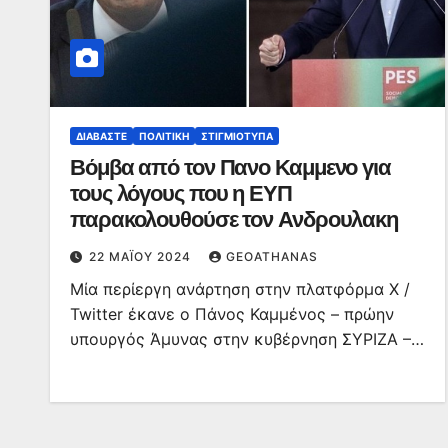
ΔΙΑΒΆΣΤΕ
ΠΟΛΙΤΙΚΉ
ΣΤΙΓΜΙΌΤΥΠΑ
Βόμβα από τον Πανο Καμμενο για
τους λόγους που η ΕΥΠ
παρακολουθούσε τον Ανδρουλακη
22 ΜΑΪ́ΟΥ 2024
GEOATHANAS
Μία περίεργη ανάρτηση στην πλατφόρμα Χ /
Twitter έκανε o Πάνος Καμμένος – πρώην
υπουργός Άμυνας στην κυβέρνηση ΣΥΡΙΖΑ –…