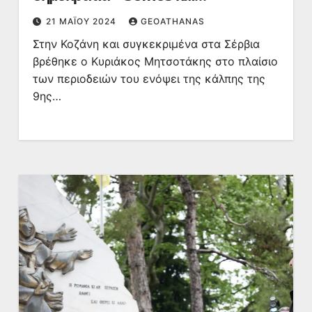
«πειράγματα» μαθητών για τις
21 ΜΑΪ́ΟΥ 2024
GEOATHANAS
αθλητικές προβλέψεις του
Στην Κοζάνη και συγκεκριμένα στα Σέρβια
βρέθηκε ο Κυριάκος Μητσοτάκης στο πλαίσιο
των περιοδειών του ενόψει της κάλπης της
9ης…