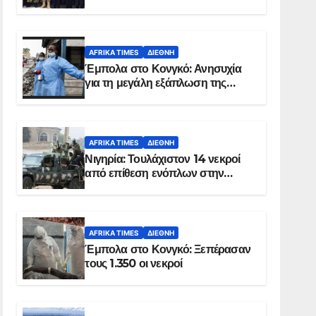
Σομαλία
AFRIKA TIMES
ΔΙΕΘΝΉ
Έμπολα στο Κονγκό: Ανησυχία
για τη μεγάλη εξάπλωση της
επιδημίας
AFRIKA TIMES
ΔΙΕΘΝΉ
Νιγηρία: Τουλάχιστον 14 νεκροί
από επίθεση ενόπλων στην
Οτούκπο
AFRIKA TIMES
ΔΙΕΘΝΉ
Έμπολα στο Κονγκό: Ξεπέρασαν
τους 1.350 οι νεκροί