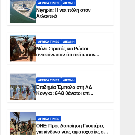
AFRIKA TIMES
ΔΙΕΘΝΉ
Νιγηρία: Η νέα πόλη στον
Ατλαντικό
AFRIKA TIMES
ΔΙΕΘΝΉ
Μάλι: Στρατός και Ρώσοι
ανακοίνωσαν ότι σκότωσαν
σχεδόν 100 τζιχαντιστές
AFRIKA TIMES
ΔΙΕΘΝΉ
Επιδημία Έμπολα στη ΛΔ
Κονγκό: 648 θάνατοι επί
συνόλου 1.830 επιβεβαιωμένων
κρουσμάτων
AFRIKA TIMES
ΟΗΕ: Προειδοποίηση Γκουτέρες
για κίνδυνο νέας αιματοχυσίας στο