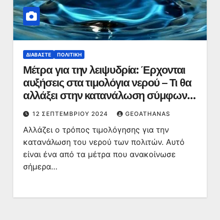
ΔΙΑΒΆΣΤΕ
ΠΟΛΙΤΙΚΉ
Μέτρα για την λειψυδρία: Έρχονται
αυξήσεις στα τιμολόγια νερού – Τι θα
αλλάξει στην κατανάλωση σύμφωνα
με τον κ. Σκυλακάκη
12 ΣΕΠΤΕΜΒΡΊΟΥ 2024
GEOATHANAS
Αλλάζει ο τρόπος τιμολόγησης για την
κατανάλωση του νερού των πολιτών. Αυτό
είναι ένα από τα μέτρα που ανακοίνωσε
σήμερα…