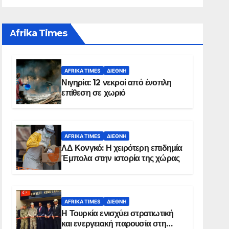
Αfrika Times
AFRIKA TIMES
ΔΙΕΘΝΉ
Νιγηρία: 12 νεκροί από ένοπλη
επίθεση σε χωριό
AFRIKA TIMES
ΔΙΕΘΝΉ
ΛΔ Κονγκό: Η χειρότερη επιδημία
Έμπολα στην ιστορία της χώρας
AFRIKA TIMES
ΔΙΕΘΝΉ
Η Τουρκία ενισχύει στρατιωτική
και ενεργειακή παρουσία στη