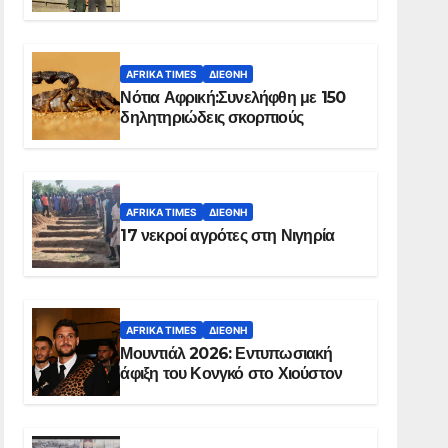
Ελ Ομπέιντ του Σουδάν
AFRIKA TIMES
ΔΙΕΘΝΉ
Νότια Αφρική:Συνελήφθη με 150
δηλητηριώδεις σκορπιούς
AFRIKA TIMES
ΔΙΕΘΝΉ
17 νεκροί αγρότες στη Νιγηρία
AFRIKA TIMES
ΔΙΕΘΝΉ
Μουντιάλ 2026: Εντυπωσιακή
άφιξη του Κονγκό στο Χιούστον