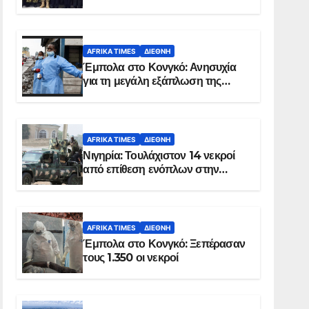
Σομαλία
AFRIKA TIMES
ΔΙΕΘΝΉ
Έμπολα στο Κονγκό: Ανησυχία
για τη μεγάλη εξάπλωση της
επιδημίας
AFRIKA TIMES
ΔΙΕΘΝΉ
Νιγηρία: Τουλάχιστον 14 νεκροί
από επίθεση ενόπλων στην
Οτούκπο
AFRIKA TIMES
ΔΙΕΘΝΉ
Έμπολα στο Κονγκό: Ξεπέρασαν
τους 1.350 οι νεκροί