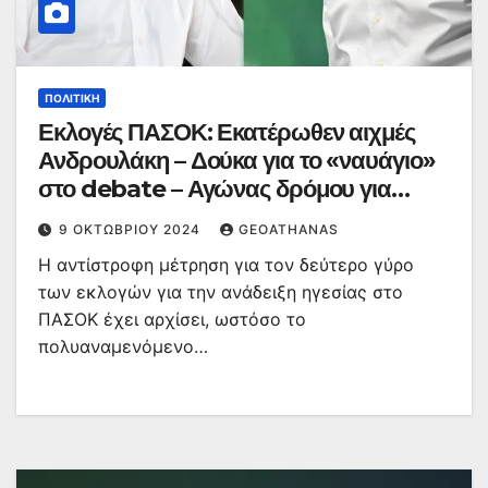
ΠΟΛΙΤΙΚΉ
Εκλογές ΠΑΣΟΚ: Εκατέρωθεν αιχμές
Ανδρουλάκη – Δούκα για το «ναυάγιο»
στο debate – Αγώνας δρόμου για
συμμαχίες πριν από τον β’ γύρο
9 ΟΚΤΩΒΡΊΟΥ 2024
GEOATHANAS
Η αντίστροφη μέτρηση για τον δεύτερο γύρο
των εκλογών για την ανάδειξη ηγεσίας στο
ΠΑΣΟΚ έχει αρχίσει, ωστόσο το
πολυαναμενόμενο…