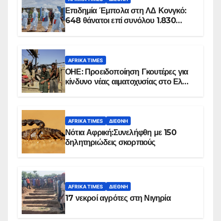
Επιδημία Έμπολα στη ΛΔ Κονγκό:
648 θάνατοι επί συνόλου 1.830
επιβεβαιωμένων κρουσμάτων
AFRIKA TIMES
ΟΗΕ: Προειδοποίηση Γκουτέρες για
κίνδυνο νέας αιματοχυσίας στο Ελ
Ομπέιντ του Σουδάν
AFRIKA TIMES
ΔΙΕΘΝΉ
Νότια Αφρική:Συνελήφθη με 150
δηλητηριώδεις σκορπιούς
AFRIKA TIMES
ΔΙΕΘΝΉ
17 νεκροί αγρότες στη Νιγηρία