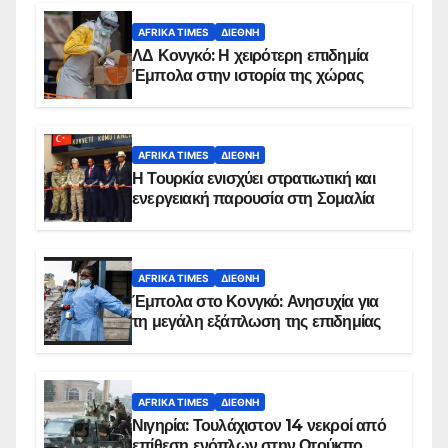
AFRIKA TIMES
ΔΙΕΘΝΉ
ΛΔ Κονγκό: Η χειρότερη επιδημία
Έμπολα στην ιστορία της χώρας
AFRIKA TIMES
ΔΙΕΘΝΉ
Η Τουρκία ενισχύει στρατιωτική και
ενεργειακή παρουσία στη Σομαλία
AFRIKA TIMES
ΔΙΕΘΝΉ
Έμπολα στο Κονγκό: Ανησυχία για
τη μεγάλη εξάπλωση της επιδημίας
AFRIKA TIMES
ΔΙΕΘΝΉ
Νιγηρία: Τουλάχιστον 14 νεκροί από
επίθεση ενόπλων στην Οτούκπο