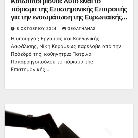
Kατώτατοι μισθοί: Αυτό είναι το
πόρισμα της Επιστημονικής Επιτροπής
για την ενσωμάτωση της Ευρωπαϊκής
Οδηγίας-Τι δήλωσε η Κεραμέως
8 ΟΚΤΩΒΡΊΟΥ 2024
GEOATHANAS
Η υπουργός Εργασίας και Κοινωνικής
Ασφάλισης, Νίκη Κεραμέως παρέλαβε από την
Πρόεδρό της, καθηγήτρια Πατρίνα
Παπαρρηγοπούλου το πόρισμα της
Επιστημονικής…