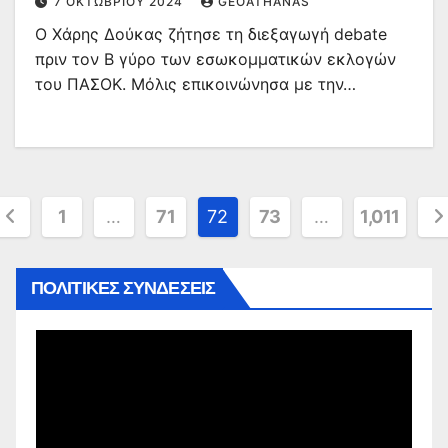
7 ΟΚΤΩΒΡΊΟΥ 2024
GEOATHANAS
Ο Χάρης Δούκας ζήτησε τη διεξαγωγή debate
πριν τον Β γύρο των εσωκομματικών εκλογών
του ΠΑΣΟΚ. Μόλις επικοινώνησα με την…
ελιδοποίηση
1
…
71
72
73
…
1,011
άρθρων
ΠΟΛΙΤΙΚΕΣ ΣΥΝΔΕΣΕΙΣ