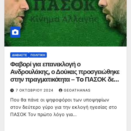
ΔΙΑΒΆΣΤΕ
ΠΟΛΙΤΙΚΉ
Φαβορί για επανεκλογή ο
Ανδρουλάκης, ο Δούκας προσγειώθηκε
στην πραγματικότητα – To ΠΑΣΟΚ δεν
μπορεί να πανηγυρίζει
7 ΟΚΤΩΒΡΊΟΥ 2024
GEOATHANAS
Που θα πάνε οι ψηφοφόροι των υποψηφίων
στον δεύτερο γύρο για την εκλογή ηγεσίας στο
ΠΑΣΟΚ Τον πρώτο λόγο για…