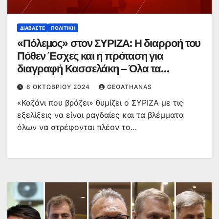
ΔΙΑΒΆΣΤΕ
ΠΟΛΙΤΙΚΉ
«Πόλεμος» στον ΣΥΡΙΖΑ: Η διαρροή του
Πόθεν Έσχες και η πρόταση για
διαγραφή Κασσελάκη – Όλα τα
βλέμματα στην Κεντρική Επιτροπή
8 ΟΚΤΩΒΡΊΟΥ 2024
GEOATHANAS
«Καζάνι που βράζει» θυμίζει ο ΣΥΡΙΖΑ με τις
εξελίξεις να είναι ραγδαίες και τα βλέμματα
όλων να στρέφονται πλέον το…