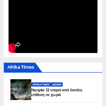
Αfrika Times
AFRIKA TIMES
ΔΙΕΘΝΉ
Νιγηρία: 12 νεκροί από ένοπλη
επίθεση σε χωριό