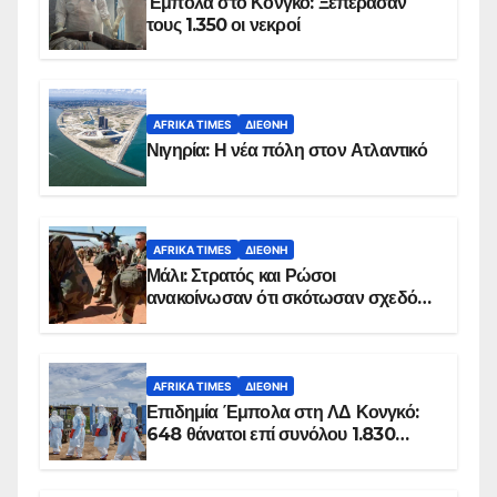
Έμπολα στο Κονγκό: Ξεπέρασαν
τους 1.350 οι νεκροί
AFRIKA TIMES
ΔΙΕΘΝΉ
Νιγηρία: Η νέα πόλη στον Ατλαντικό
AFRIKA TIMES
ΔΙΕΘΝΉ
Μάλι: Στρατός και Ρώσοι
ανακοίνωσαν ότι σκότωσαν σχεδόν
100 τζιχαντιστές
AFRIKA TIMES
ΔΙΕΘΝΉ
Επιδημία Έμπολα στη ΛΔ Κονγκό:
648 θάνατοι επί συνόλου 1.830
επιβεβαιωμένων κρουσμάτων