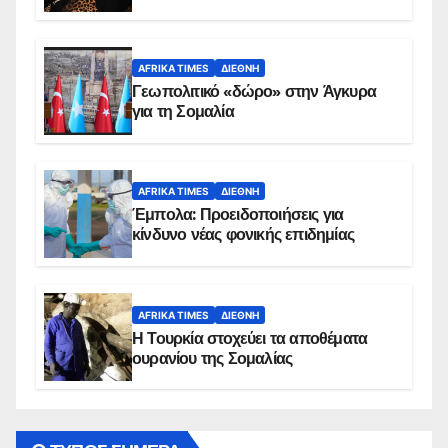
AFRIKA TIMES
ΔΙΕΘΝΉ
Γεωπολιτικό «δώρο» στην Άγκυρα
για τη Σομαλία
AFRIKA TIMES
ΔΙΕΘΝΉ
Έμπολα: Προειδοποιήσεις για
κίνδυνο νέας φονικής επιδημίας
AFRIKA TIMES
ΔΙΕΘΝΉ
Η Τουρκία στοχεύει τα αποθέματα
ουρανίου της Σομαλίας