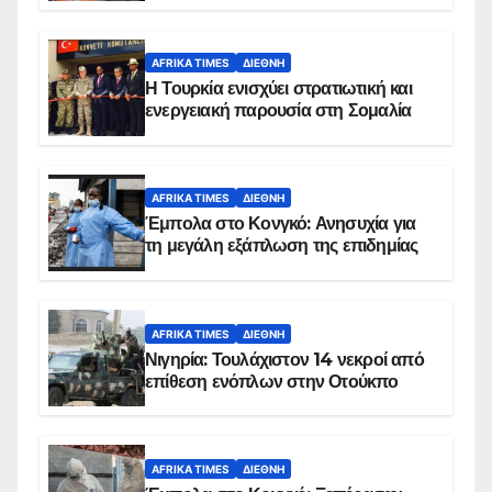
AFRIKA TIMES
ΔΙΕΘΝΉ
Η Τουρκία ενισχύει στρατιωτική και
ενεργειακή παρουσία στη Σομαλία
AFRIKA TIMES
ΔΙΕΘΝΉ
Έμπολα στο Κονγκό: Ανησυχία για
τη μεγάλη εξάπλωση της επιδημίας
AFRIKA TIMES
ΔΙΕΘΝΉ
Νιγηρία: Τουλάχιστον 14 νεκροί από
επίθεση ενόπλων στην Οτούκπο
AFRIKA TIMES
ΔΙΕΘΝΉ