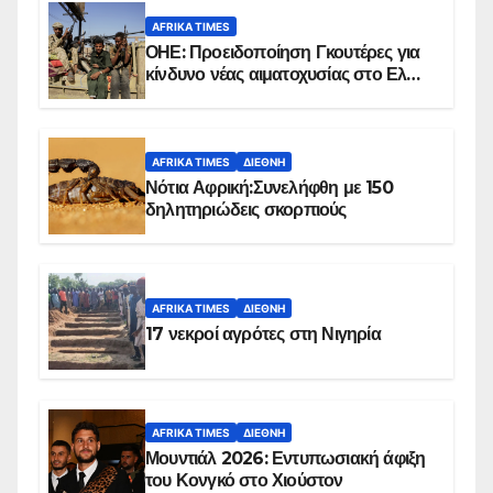
AFRIKA TIMES
ΟΗΕ: Προειδοποίηση Γκουτέρες για
κίνδυνο νέας αιματοχυσίας στο Ελ
Ομπέιντ του Σουδάν
AFRIKA TIMES
ΔΙΕΘΝΉ
Νότια Αφρική:Συνελήφθη με 150
δηλητηριώδεις σκορπιούς
AFRIKA TIMES
ΔΙΕΘΝΉ
17 νεκροί αγρότες στη Νιγηρία
AFRIKA TIMES
ΔΙΕΘΝΉ
Μουντιάλ 2026: Εντυπωσιακή άφιξη
του Κονγκό στο Χιούστον