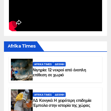
Αfrika Times
AFRIKA TIMES
ΔΙΕΘΝΉ
Νιγηρία: 12 νεκροί από ένοπλη
επίθεση σε χωριό
AFRIKA TIMES
ΔΙΕΘΝΉ
ΛΔ Κονγκό: Η χειρότερη επιδημία
Έμπολα στην ιστορία της χώρας