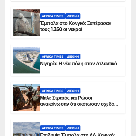
AFRIKA TIMES
ΔΙΕΘΝΉ
Έμπολα στο Κονγκό: Ξεπέρασαν
τους 1.350 οι νεκροί
AFRIKA TIMES
ΔΙΕΘΝΉ
Νιγηρία: Η νέα πόλη στον Ατλαντικό
AFRIKA TIMES
ΔΙΕΘΝΉ
Μάλι: Στρατός και Ρώσοι
ανακοίνωσαν ότι σκότωσαν σχεδόν
100 τζιχαντιστές
AFRIKA TIMES
ΔΙΕΘΝΉ
Επιδημία Έμπολα στη ΛΔ Κονγκό: