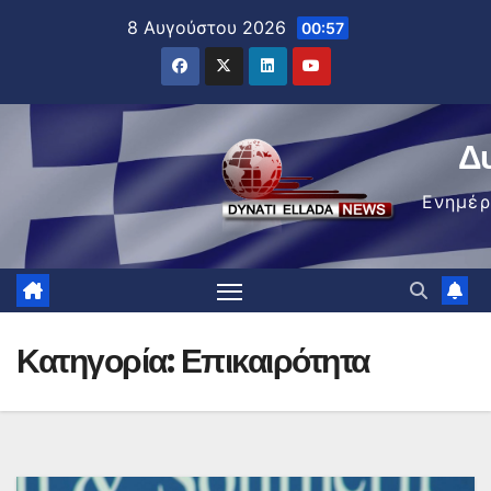
Μετάβαση
8 Αυγούστου 2026
00:57
στο
περιεχόμενο
Δ
Ενημέ
Κατηγορία:
Επικαιρότητα