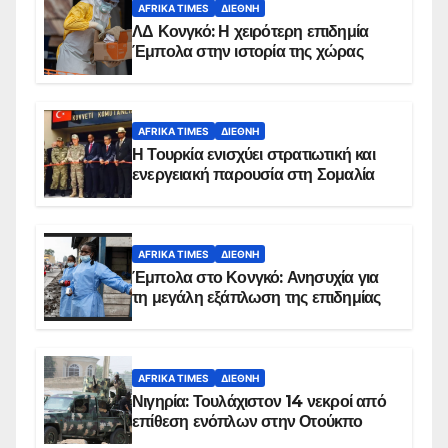
AFRIKA TIMES
ΔΙΕΘΝΉ
ΛΔ Κονγκό: Η χειρότερη επιδημία
Έμπολα στην ιστορία της χώρας
AFRIKA TIMES
ΔΙΕΘΝΉ
Η Τουρκία ενισχύει στρατιωτική και
ενεργειακή παρουσία στη Σομαλία
AFRIKA TIMES
ΔΙΕΘΝΉ
Έμπολα στο Κονγκό: Ανησυχία για
τη μεγάλη εξάπλωση της επιδημίας
AFRIKA TIMES
ΔΙΕΘΝΉ
Νιγηρία: Τουλάχιστον 14 νεκροί από
επίθεση ενόπλων στην Οτούκπο