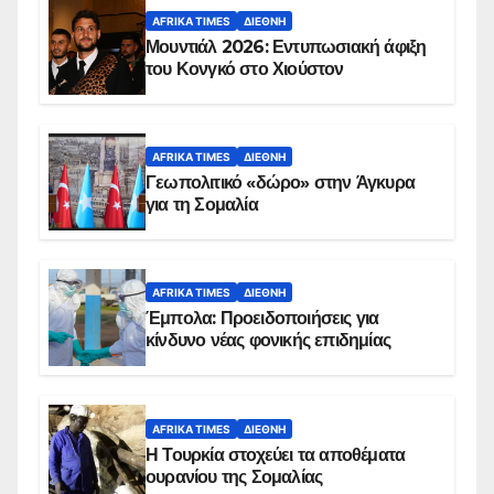
AFRIKA TIMES
ΔΙΕΘΝΉ
Μουντιάλ 2026: Εντυπωσιακή άφιξη
του Κονγκό στο Χιούστον
AFRIKA TIMES
ΔΙΕΘΝΉ
Γεωπολιτικό «δώρο» στην Άγκυρα
για τη Σομαλία
AFRIKA TIMES
ΔΙΕΘΝΉ
Έμπολα: Προειδοποιήσεις για
κίνδυνο νέας φονικής επιδημίας
AFRIKA TIMES
ΔΙΕΘΝΉ
Η Τουρκία στοχεύει τα αποθέματα
ουρανίου της Σομαλίας