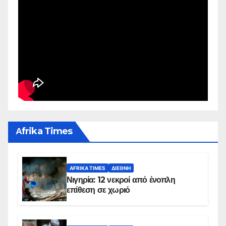
Αfrika Times
AFRIKA TIMES
ΔΙΕΘΝΉ
Νιγηρία: 12 νεκροί από ένοπλη
επίθεση σε χωριό