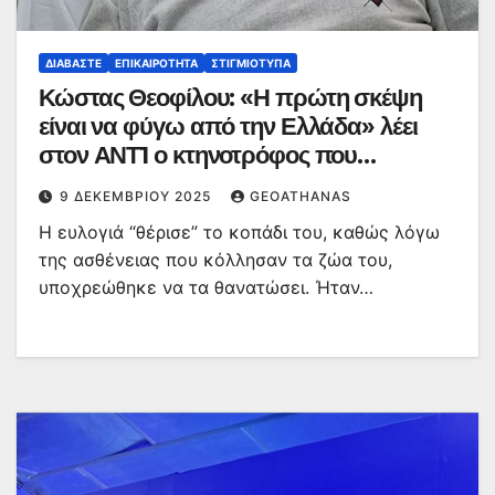
ΔΙΑΒΆΣΤΕ
ΕΠΙΚΑΙΡΌΤΗΤΑ
ΣΤΙΓΜΙΌΤΥΠΑ
Κώστας Θεοφίλου: «Η πρώτη σκέψη
είναι να φύγω από την Ελλάδα» λέει
στον ΑΝΤ1 ο κτηνοτρόφος που
συγκλόνισε την Ελλάδα
9 ΔΕΚΕΜΒΡΊΟΥ 2025
GEOATHANAS
Η ευλογιά “θέρισε” το κοπάδι του, καθώς λόγω
της ασθένειας που κόλλησαν τα ζώα του,
υποχρεώθηκε να τα θανατώσει. Ήταν…