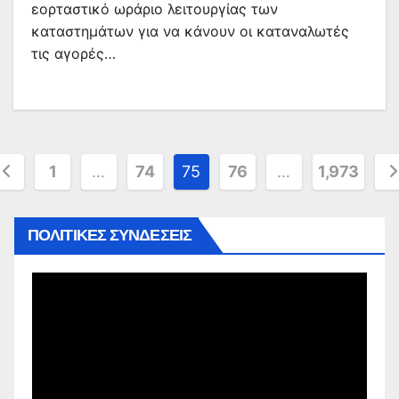
εορταστικό ωράριο λειτουργίας των
καταστημάτων για να κάνουν οι καταναλωτές
τις αγορές…
ελιδοποίηση
1
…
74
75
76
…
1,973
ρθρων
ΠΟΛΙΤΙΚΕΣ ΣΥΝΔΕΣΕΙΣ