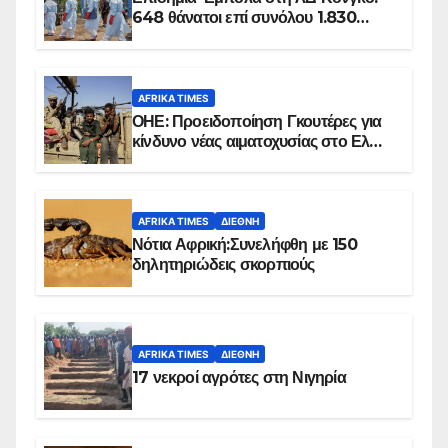
648 θάνατοι επί συνόλου 1.830
επιβεβαιωμένων κρουσμάτων
AFRIKA TIMES
ΟΗΕ: Προειδοποίηση Γκουτέρες για
κίνδυνο νέας αιματοχυσίας στο Ελ
Ομπέιντ του Σουδάν
AFRIKA TIMES
ΔΙΕΘΝΉ
Νότια Αφρική:Συνελήφθη με 150
δηλητηριώδεις σκορπιούς
AFRIKA TIMES
ΔΙΕΘΝΉ
17 νεκροί αγρότες στη Νιγηρία