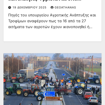
επεξεργασία και 7 δεν είναι εφικτό να
19 ΔΕΚΕΜΒΡΊΟΥ 2025
GEOATHANAS
γίνουν
Πηγές του υπουργείου Αγροτικής Ανάπτυξης και
Τροφίμων αναφέρουν πως τα 16 από τα 27
αιτήματα των αγροτών έχουν ικανοποιηθεί ή…