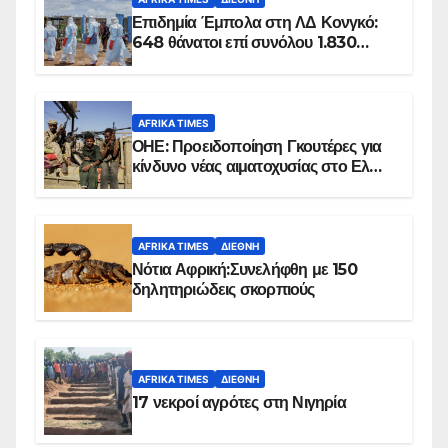
Επιδημία Έμπολα στη ΛΔ Κονγκό:
648 θάνατοι επί συνόλου 1.830
επιβεβαιωμένων κρουσμάτων
AFRIKA TIMES
ΟΗΕ: Προειδοποίηση Γκουτέρες για
κίνδυνο νέας αιματοχυσίας στο Ελ
Ομπέιντ του Σουδάν
AFRIKA TIMES
ΔΙΕΘΝΉ
Νότια Αφρική:Συνελήφθη με 150
δηλητηριώδεις σκορπιούς
AFRIKA TIMES
ΔΙΕΘΝΉ
17 νεκροί αγρότες στη Νιγηρία