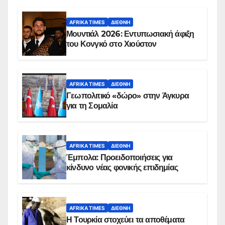
AFRIKA TIMES
ΔΙΕΘΝΉ
Μουντιάλ 2026: Εντυπωσιακή άφιξη
του Κονγκό στο Χιούστον
AFRIKA TIMES
ΔΙΕΘΝΉ
Γεωπολιτικό «δώρο» στην Άγκυρα
για τη Σομαλία
AFRIKA TIMES
ΔΙΕΘΝΉ
Έμπολα: Προειδοποιήσεις για
κίνδυνο νέας φονικής επιδημίας
AFRIKA TIMES
ΔΙΕΘΝΉ
Η Τουρκία στοχεύει τα αποθέματα