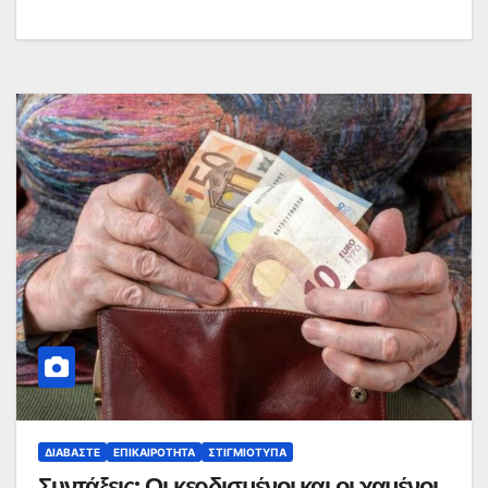
ΔΙΑΒΆΣΤΕ
ΕΠΙΚΑΙΡΌΤΗΤΑ
ΣΤΙΓΜΙΌΤΥΠΑ
Συντάξεις: Οι κερδισμένοι και οι χαμένοι