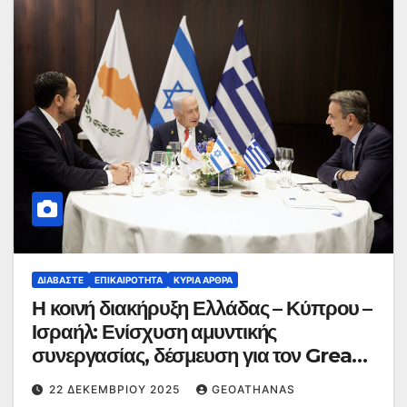
ΔΙΑΒΆΣΤΕ
ΕΠΙΚΑΙΡΌΤΗΤΑ
ΚΥΡΙΑ ΑΡΘΡΑ
Η κοινή διακήρυξη Ελλάδας – Κύπρου –
Ισραήλ: Ενίσχυση αμυντικής
συνεργασίας, δέσμευση για τον Great
Sea Inteconnector
22 ΔΕΚΕΜΒΡΊΟΥ 2025
GEOATHANAS