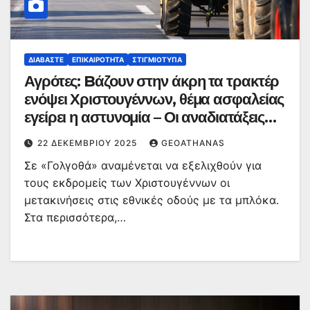
ΔΙΑΒΆΣΤΕ
ΕΠΙΚΑΙΡΌΤΗΤΑ
ΣΤΙΓΜΙΌΤΥΠΑ
Αγρότες: Bάζουν στην άκρη τα τρακτέρ
ενόψει Χριστουγέννων, θέμα ασφαλείας
εγείρει η αστυνομία – Οι αναδιατάξεις
που θα γίνουν από την Τρίτη
22 ΔΕΚΕΜΒΡΊΟΥ 2025
GEOATHANAS
Σε «Γολγοθά» αναμένεται να εξελιχθούν για
τους εκδρομείς των Χριστουγέννων οι
μετακινήσεις στις εθνικές οδούς με τα μπλόκα.
Στα περισσότερα,…