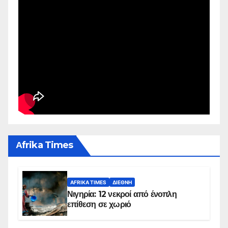
Αfrika Times
AFRIKA TIMES
ΔΙΕΘΝΉ
Νιγηρία: 12 νεκροί από ένοπλη
επίθεση σε χωριό