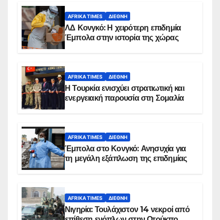
AFRIKA TIMES
ΔΙΕΘΝΉ
ΛΔ Κονγκό: Η χειρότερη επιδημία
Έμπολα στην ιστορία της χώρας
AFRIKA TIMES
ΔΙΕΘΝΉ
Η Τουρκία ενισχύει στρατιωτική και
ενεργειακή παρουσία στη Σομαλία
AFRIKA TIMES
ΔΙΕΘΝΉ
Έμπολα στο Κονγκό: Ανησυχία για
τη μεγάλη εξάπλωση της επιδημίας
AFRIKA TIMES
ΔΙΕΘΝΉ
Νιγηρία: Τουλάχιστον 14 νεκροί από
επίθεση ενόπλων στην Οτούκπο