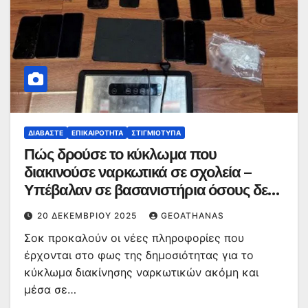
ΔΙΑΒΆΣΤΕ
ΕΠΙΚΑΙΡΌΤΗΤΑ
ΣΤΙΓΜΙΌΤΥΠΑ
Πώς δρούσε το κύκλωμα που
διακινούσε ναρκωτικά σε σχολεία –
Υπέβαλαν σε βασανιστήρια όσους δεν
τηρούσαν τους «κανόνες πειθαρχίας»
20 ΔΕΚΕΜΒΡΊΟΥ 2025
GEOATHANAS
Σοκ προκαλούν οι νέες πληροφορίες που
έρχονται στο φως της δημοσιότητας για το
κύκλωμα διακίνησης ναρκωτικών ακόμη και
μέσα σε…