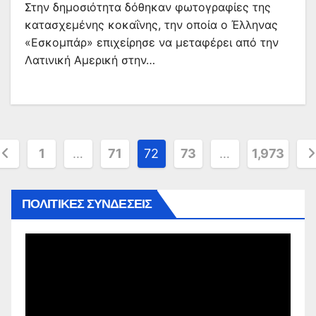
Στην δημοσιότητα δόθηκαν φωτογραφίες της
κατασχεμένης κοκαΐνης, την οποία ο Έλληνας
«Εσκομπάρ» επιχείρησε να μεταφέρει από την
Λατινική Αμερική στην…
ελιδοποίηση
1
…
71
72
73
…
1,973
ρθρων
ΠΟΛΙΤΙΚΕΣ ΣΥΝΔΕΣΕΙΣ