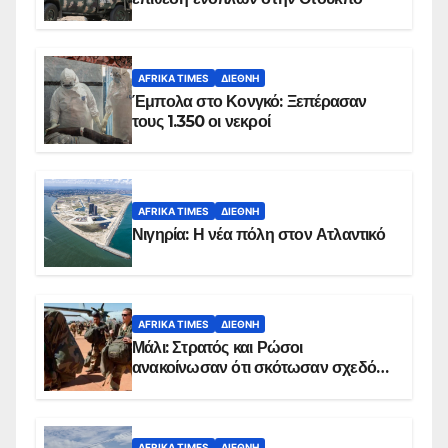
AFRIKA TIMES
ΔΙΕΘΝΉ
Έμπολα στο Κονγκό: Ξεπέρασαν
τους 1.350 οι νεκροί
AFRIKA TIMES
ΔΙΕΘΝΉ
Νιγηρία: Η νέα πόλη στον Ατλαντικό
AFRIKA TIMES
ΔΙΕΘΝΉ
Μάλι: Στρατός και Ρώσοι
ανακοίνωσαν ότι σκότωσαν σχεδόν
100 τζιχαντιστές
AFRIKA TIMES
ΔΙΕΘΝΉ