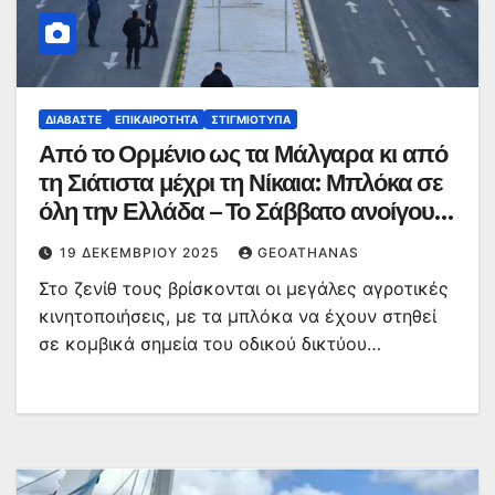
ΔΙΑΒΆΣΤΕ
ΕΠΙΚΑΙΡΌΤΗΤΑ
ΣΤΙΓΜΙΌΤΥΠΑ
Από το Ορμένιο ως τα Μάλγαρα κι από
τη Σιάτιστα μέχρι τη Νίκαια: Μπλόκα σε
όλη την Ελλάδα – Το Σάββατο ανοίγουν
τα διόδια οι αγρότες
19 ΔΕΚΕΜΒΡΊΟΥ 2025
GEOATHANAS
Στο ζενίθ τους βρίσκονται οι μεγάλες αγροτικές
κινητοποιήσεις, με τα μπλόκα να έχουν στηθεί
σε κομβικά σημεία του οδικού δικτύου…