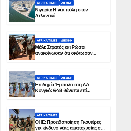
AFRIKA TIMES
ΔΙΕΘΝΉ
Νιγηρία: Η νέα πόλη στον
Ατλαντικό
AFRIKA TIMES
ΔΙΕΘΝΉ
Μάλι: Στρατός και Ρώσοι
ανακοίνωσαν ότι σκότωσαν
σχεδόν 100 τζιχαντιστές
AFRIKA TIMES
ΔΙΕΘΝΉ
Επιδημία Έμπολα στη ΛΔ
Κονγκό: 648 θάνατοι επί
συνόλου 1.830 επιβεβαιωμένων
κρουσμάτων
AFRIKA TIMES
ΟΗΕ: Προειδοποίηση Γκουτέρες
για κίνδυνο νέας αιματοχυσίας στο