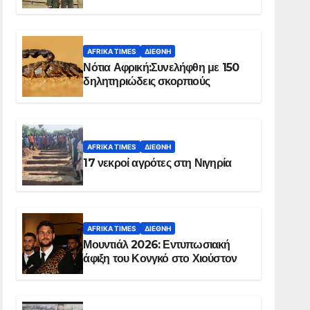
Ελ Ομπέιντ του Σουδάν
AFRIKA TIMES
ΔΙΕΘΝΉ
Νότια Αφρική:Συνελήφθη με 150
δηλητηριώδεις σκορπιούς
AFRIKA TIMES
ΔΙΕΘΝΉ
17 νεκροί αγρότες στη Νιγηρία
AFRIKA TIMES
ΔΙΕΘΝΉ
Μουντιάλ 2026: Εντυπωσιακή
άφιξη του Κονγκό στο Χιούστον