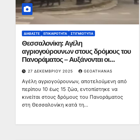
ΔΙΑΒΆΣΤΕ
ΕΠΙΚΑΙΡΌΤΗΤΑ
ΣΤΙΓΜΙΌΤΥΠΑ
Θεσσαλονίκη: Αγέλη
αγριογούρουνων στους δρόμους του
Πανοράματος – Αυξάνονται οι
εμφανίσεις τους – Δείτε βίντεο
27 ΔΕΚΕΜΒΡΊΟΥ 2025
GEOATHANAS
Αγέλη αγριογούρουνων, αποτελούμενη από
περίπου 10 έως 15 ζώα, εντοπίστηκε να
κινείται στους δρόμους του Πανοράματος
στη Θεσσαλονίκη κατά τη…