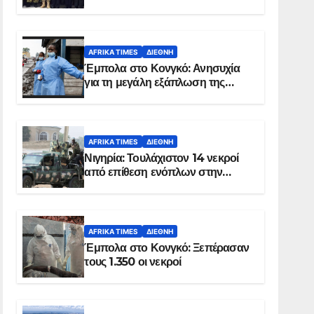
Σομαλία
AFRIKA TIMES
ΔΙΕΘΝΉ
Έμπολα στο Κονγκό: Ανησυχία
για τη μεγάλη εξάπλωση της
επιδημίας
AFRIKA TIMES
ΔΙΕΘΝΉ
Νιγηρία: Τουλάχιστον 14 νεκροί
από επίθεση ενόπλων στην
Οτούκπο
AFRIKA TIMES
ΔΙΕΘΝΉ
Έμπολα στο Κονγκό: Ξεπέρασαν
τους 1.350 οι νεκροί