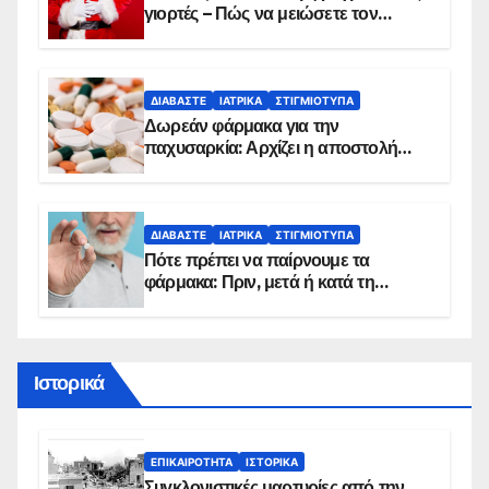
γιορτές – Πώς να μειώσετε τον
κίνδυνο, σύμφωνα με καρδιολόγο
ΔΙΑΒΆΣΤΕ
ΙΑΤΡΙΚΆ
ΣΤΙΓΜΙΌΤΥΠΑ
Δωρεάν φάρμακα για την
παχυσαρκία: Αρχίζει η αποστολή
sms για τους δικαιούχους – Οι
προϋποθέσεις ένταξης στο
πρόγραμμα
ΔΙΑΒΆΣΤΕ
ΙΑΤΡΙΚΆ
ΣΤΙΓΜΙΌΤΥΠΑ
Πότε πρέπει να παίρνουμε τα
φάρμακα: Πριν, μετά ή κατά τη
διάρκεια του φαγητού;
Ιστορικά
ΕΠΙΚΑΙΡΌΤΗΤΑ
ΙΣΤΟΡΙΚΆ
Συγκλονιστικές μαρτυρίες από την