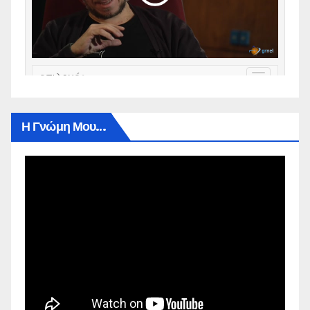
Η Γνώμη Μου…