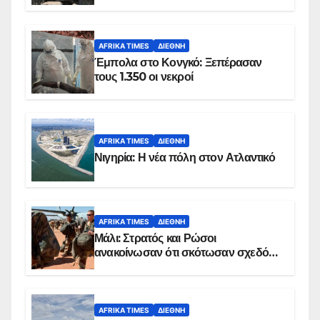
AFRIKA TIMES
ΔΙΕΘΝΉ
Έμπολα στο Κονγκό: Ξεπέρασαν
τους 1.350 οι νεκροί
AFRIKA TIMES
ΔΙΕΘΝΉ
Νιγηρία: Η νέα πόλη στον Ατλαντικό
AFRIKA TIMES
ΔΙΕΘΝΉ
Μάλι: Στρατός και Ρώσοι
ανακοίνωσαν ότι σκότωσαν σχεδόν
100 τζιχαντιστές
AFRIKA TIMES
ΔΙΕΘΝΉ