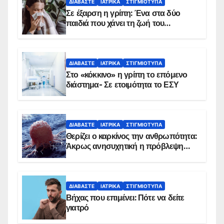
ΔΙΑΒΆΣΤΕ
ΙΑΤΡΙΚΆ
ΣΤΙΓΜΙΌΤΥΠΑ
Σε έξαρση η γρίπη: Ένα στα δύο
παιδιά που χάνει τη ζωή του
αντιμετωπίζει υποκείμενο νόσημα –
Εμβολιασμό συνιστούν οι ειδικοί
ΔΙΑΒΆΣΤΕ
ΙΑΤΡΙΚΆ
ΣΤΙΓΜΙΌΤΥΠΑ
Στο «κόκκινο» η γρίπη το επόμενο
διάστημα- Σε ετοιμότητα το ΕΣΥ
ΔΙΑΒΆΣΤΕ
ΙΑΤΡΙΚΆ
ΣΤΙΓΜΙΌΤΥΠΑ
Θερίζει ο καρκίνος την ανθρωπότητα:
Άκρως ανησυχητική η πρόβλεψη…
ΔΙΑΒΆΣΤΕ
ΙΑΤΡΙΚΆ
ΣΤΙΓΜΙΌΤΥΠΑ
Βήχας που επιμένει: Πότε να δείτε
γιατρό