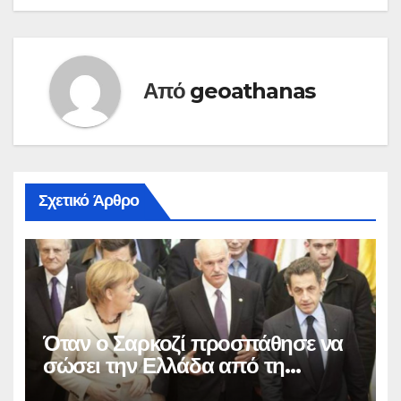
Από
geoathanas
Σχετικό Άρθρο
Όταν ο Σαρκοζί προσπάθησε να
σώσει την Ελλάδα από τη
λαίλαπα του μνημονίου