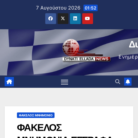
Μετάβαση
7 Αυγούστου 2026
01:52
στο
περιεχόμενο
Δ
Ενημέ
ΦΆΚΕΛΟΣ ΜΝΗΜΌΝΙΟ
ΦΑΚΕΛΟΣ