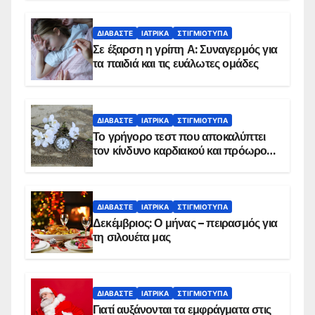
ΔΙΑΒΆΣΤΕ
ΙΑΤΡΙΚΆ
ΣΤΙΓΜΙΌΤΥΠΑ
Σε έξαρση η γρίπη Α: Συναγερμός για
τα παιδιά και τις ευάλωτες ομάδες
ΔΙΑΒΆΣΤΕ
ΙΑΤΡΙΚΆ
ΣΤΙΓΜΙΌΤΥΠΑ
Το γρήγορο τεστ που αποκαλύπτει
τον κίνδυνο καρδιακού και πρόωρου
θανάτου
ΔΙΑΒΆΣΤΕ
ΙΑΤΡΙΚΆ
ΣΤΙΓΜΙΌΤΥΠΑ
Δεκέμβριος: Ο μήνας – πειρασμός για
τη σιλουέτα μας
ΔΙΑΒΆΣΤΕ
ΙΑΤΡΙΚΆ
ΣΤΙΓΜΙΌΤΥΠΑ
Γιατί αυξάνονται τα εμφράγματα στις