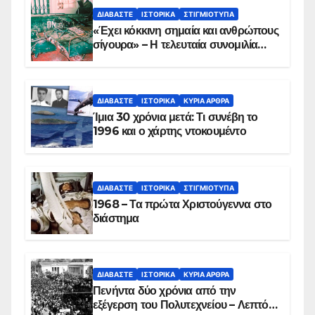
ΔΙΑΒΆΣΤΕ
ΙΣΤΟΡΙΚΆ
ΣΤΙΓΜΙΌΤΥΠΑ
«Έχει κόκκινη σημαία και ανθρώπους
σίγουρα» – Η τελευταία συνομιλία
των ηρώων στα Ίμια, πριν τη
συντριβή του ελικοπτέρου
ΔΙΑΒΆΣΤΕ
ΙΣΤΟΡΙΚΆ
ΚΥΡΙΑ ΑΡΘΡΑ
Ίμια 30 χρόνια μετά: Τι συνέβη το
1996 και ο χάρτης ντοκουμέντο
ΔΙΑΒΆΣΤΕ
ΙΣΤΟΡΙΚΆ
ΣΤΙΓΜΙΌΤΥΠΑ
1968 – Τα πρώτα Χριστούγεννα στο
διάστημα
ΔΙΑΒΆΣΤΕ
ΙΣΤΟΡΙΚΆ
ΚΥΡΙΑ ΑΡΘΡΑ
Πενήντα δύο χρόνια από την
εξέγερση του Πολυτεχνείου – Λεπτό