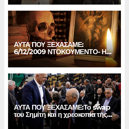
Παπανδρέου…
ΑΥΤΑ ΠΟΥ ΞΕΧΑΣΑΜΕ:
6/12/2009 ΝΤΟΚΟΥΜΕΝΤΟ- Η
ΣΥΜΜΟΡΙΑ ΤΟΥ ΔΝΤ ΠΙΣΩ ΑΠΟ
ΤΗΝ ΜΕΘΟΔΕΥΣΗ!
ΑΥΤΑ ΠΟΥ ΞΕΧΑΣΑΜΕ:Το swap
του Σημίτη και η χρεοκοπία της
χώρας