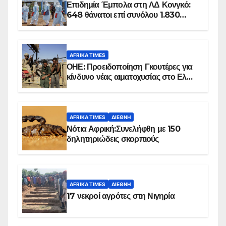
Επιδημία Έμπολα στη ΛΔ Κονγκό:
648 θάνατοι επί συνόλου 1.830
επιβεβαιωμένων κρουσμάτων
AFRIKA TIMES
ΟΗΕ: Προειδοποίηση Γκουτέρες για
κίνδυνο νέας αιματοχυσίας στο Ελ
Ομπέιντ του Σουδάν
AFRIKA TIMES
ΔΙΕΘΝΉ
Νότια Αφρική:Συνελήφθη με 150
δηλητηριώδεις σκορπιούς
AFRIKA TIMES
ΔΙΕΘΝΉ
17 νεκροί αγρότες στη Νιγηρία