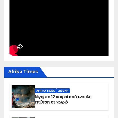
Αfrika Times
AFRIKA TIMES
ΔΙΕΘΝΉ
Νιγηρία: 12 νεκροί από ένοπλη
επίθεση σε χωριό