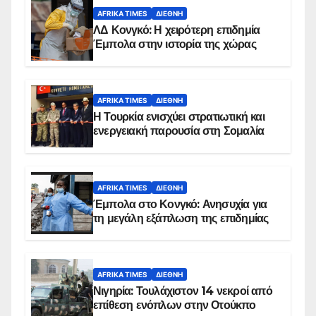
AFRIKA TIMES
ΔΙΕΘΝΉ
ΛΔ Κονγκό: Η χειρότερη επιδημία
Έμπολα στην ιστορία της χώρας
AFRIKA TIMES
ΔΙΕΘΝΉ
Η Τουρκία ενισχύει στρατιωτική και
ενεργειακή παρουσία στη Σομαλία
AFRIKA TIMES
ΔΙΕΘΝΉ
Έμπολα στο Κονγκό: Ανησυχία για
τη μεγάλη εξάπλωση της επιδημίας
AFRIKA TIMES
ΔΙΕΘΝΉ
Νιγηρία: Τουλάχιστον 14 νεκροί από
επίθεση ενόπλων στην Οτούκπο