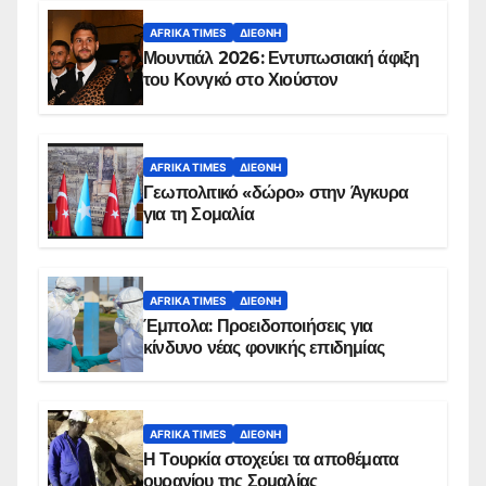
AFRIKA TIMES
ΔΙΕΘΝΉ
Μουντιάλ 2026: Εντυπωσιακή άφιξη
του Κονγκό στο Χιούστον
AFRIKA TIMES
ΔΙΕΘΝΉ
Γεωπολιτικό «δώρο» στην Άγκυρα
για τη Σομαλία
AFRIKA TIMES
ΔΙΕΘΝΉ
Έμπολα: Προειδοποιήσεις για
κίνδυνο νέας φονικής επιδημίας
AFRIKA TIMES
ΔΙΕΘΝΉ
Η Τουρκία στοχεύει τα αποθέματα
ουρανίου της Σομαλίας