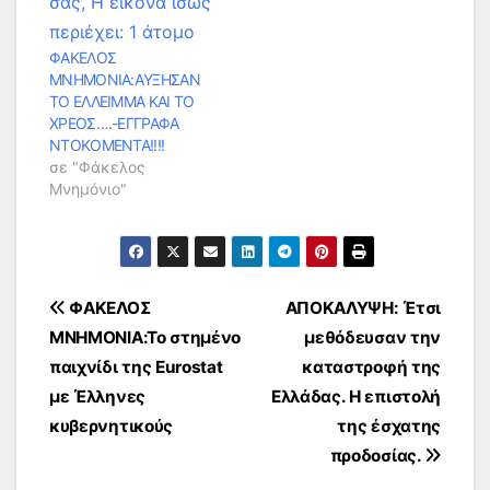
ΦΑΚΕΛΟΣ
ΜΝΗΜΟΝΙΑ:AΥΞΗΣΑΝ
ΤΟ ΕΛΛΕΙΜΜΑ ΚΑΙ ΤΟ
ΧΡΕΟΣ….-ΕΓΓΡΑΦΑ
ΝΤΟΚΟΜΕΝΤΑ!!!!
σε "Φάκελος
Μνημόνιο"
Πλοήγηση
ΦΑΚΕΛΟΣ
ΑΠΟΚΑΛΥΨΗ: Έτσι
ΜΝΗΜΟΝΙΑ:Το στημένο
μεθόδευσαν την
άρθρων
παιχνίδι της Eurostat
καταστροφή της
με Έλληνες
Ελλάδας. Η επιστολή
κυβερνητικούς
της έσχατης
προδοσίας.