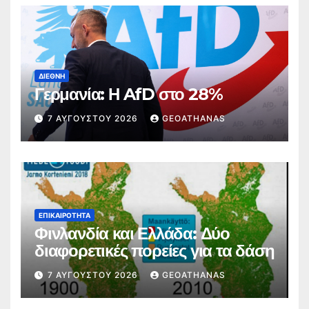
ΔΙΕΘΝΉ
Γερμανία: Η AfD στο 28%
7 ΑΥΓΟΎΣΤΟΥ 2026
GEOATHANAS
ΕΠΙΚΑΙΡΌΤΗΤΑ
Φινλανδία και Ελλάδα: Δύο
διαφορετικές πορείες για τα δάση
7 ΑΥΓΟΎΣΤΟΥ 2026
GEOATHANAS