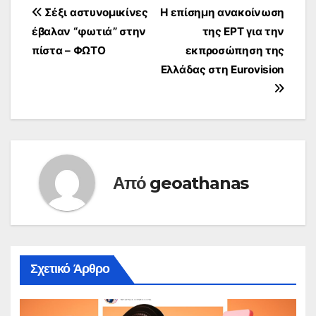
Πλοήγηση
Σέξι αστυνομικίνες
Η επίσημη ανακοίνωση
έβαλαν “φωτιά” στην
της ΕΡΤ για την
άρθρων
πίστα – ΦΩΤΟ
εκπροσώπηση της
Ελλάδας στη Eurovision
Από
geoathanas
Σχετικό Άρθρο