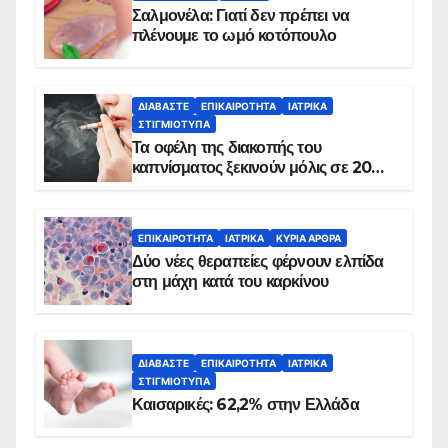
Σαλμονέλα: Γιατί δεν πρέπει να
πλένουμε το ωμό κοτόπουλο
ΔΙΑΒΆΣΤΕ
ΕΠΙΚΑΙΡΌΤΗΤΑ
ΙΑΤΡΙΚΆ
ΣΤΙΓΜΙΌΤΥΠΑ
Τα οφέλη της διακοπής του
καπνίσματος ξεκινούν μόλις σε 20
λεπτά
ΕΠΙΚΑΙΡΌΤΗΤΑ
ΙΑΤΡΙΚΆ
ΚΥΡΙΑ ΑΡΘΡΑ
Δύο νέες θεραπείες φέρνουν ελπίδα
στη μάχη κατά του καρκίνου
ΔΙΑΒΆΣΤΕ
ΕΠΙΚΑΙΡΌΤΗΤΑ
ΙΑΤΡΙΚΆ
ΣΤΙΓΜΙΌΤΥΠΑ
Καισαρικές: 62,2% στην Ελλάδα