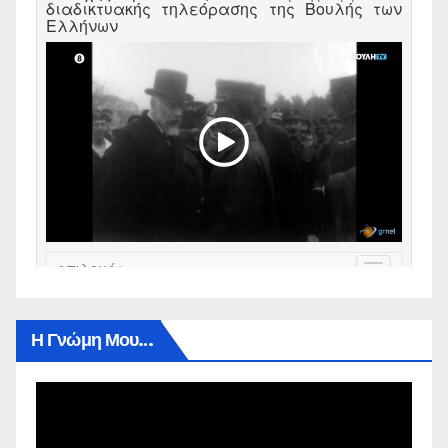
Η Γνώμη Μου…