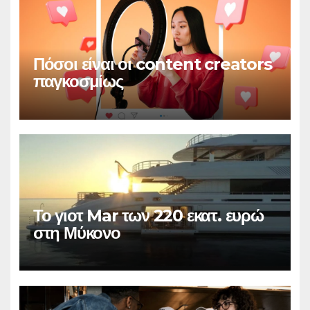
Πόσοι είναι οι content creators
παγκοσμίως
Το γιοτ Mar των 220 εκατ. ευρώ
στη Μύκονο