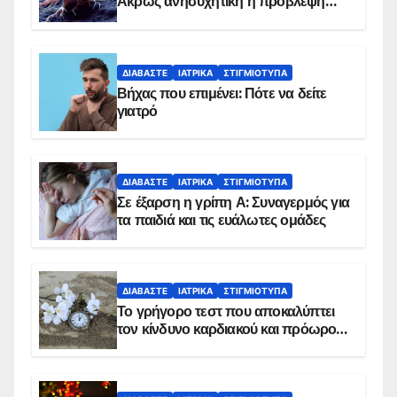
Άκρως ανησυχητική η πρόβλεψη…
ΔΙΑΒΆΣΤΕ
ΙΑΤΡΙΚΆ
ΣΤΙΓΜΙΌΤΥΠΑ
Βήχας που επιμένει: Πότε να δείτε
γιατρό
ΔΙΑΒΆΣΤΕ
ΙΑΤΡΙΚΆ
ΣΤΙΓΜΙΌΤΥΠΑ
Σε έξαρση η γρίπη Α: Συναγερμός για
τα παιδιά και τις ευάλωτες ομάδες
ΔΙΑΒΆΣΤΕ
ΙΑΤΡΙΚΆ
ΣΤΙΓΜΙΌΤΥΠΑ
Το γρήγορο τεστ που αποκαλύπτει
τον κίνδυνο καρδιακού και πρόωρου
θανάτου