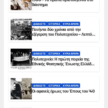
διάστημα
ΔΙΑΒΆΣΤΕ
ΙΣΤΟΡΙΚΆ
ΚΥΡΙΑ ΑΡΘΡΑ
Πενήντα δύο χρόνια από την
εξέγερση του Πολυτεχνείου – Λεπτό
προς λεπτό η εισβολή – ΦΩΤΟ και
ΒΙΝΤΕΟ
ΔΙΑΒΆΣΤΕ
ΙΣΤΟΡΙΚΆ
ΚΥΡΙΑ ΑΡΘΡΑ
Πολυτεχνείο: Η πρώτη πορεία της
Εθνικής Φοιτητικής Ένωσης Ελλάδος
στις 17 Νοεμβρίου 1975 με την
αιματοβαμμένη σημαία
ΔΙΑΒΆΣΤΕ
ΙΣΤΟΡΙΚΆ
ΚΥΡΙΑ ΑΡΘΡΑ
Οι αφανείς ήρωες του Έπους του ’40