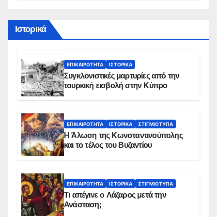
Ιστορικά
ΕΠΙΚΑΙΡΌΤΗΤΑ
ΙΣΤΟΡΙΚΆ
Συγκλονιστικές μαρτυρίες από την
τουρκική εισβολή στην Κύπρο
ΕΠΙΚΑΙΡΌΤΗΤΑ
ΙΣΤΟΡΙΚΆ
ΣΤΙΓΜΙΌΤΥΠΑ
Η Άλωση της Κωνσταντινούπολης
και το τέλος του Βυζαντίου
ΕΠΙΚΑΙΡΌΤΗΤΑ
ΙΣΤΟΡΙΚΆ
ΣΤΙΓΜΙΌΤΥΠΑ
Τι απέγινε ο Λάζαρος μετά την
Ανάσταση;