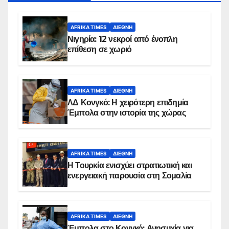
AFRIKA TIMES
ΔΙΕΘΝΉ
Νιγηρία: 12 νεκροί από ένοπλη
επίθεση σε χωριό
AFRIKA TIMES
ΔΙΕΘΝΉ
ΛΔ Κονγκό: Η χειρότερη επιδημία
Έμπολα στην ιστορία της χώρας
AFRIKA TIMES
ΔΙΕΘΝΉ
Η Τουρκία ενισχύει στρατιωτική και
ενεργειακή παρουσία στη Σομαλία
AFRIKA TIMES
ΔΙΕΘΝΉ
Έμπολα στο Κονγκό: Ανησυχία για