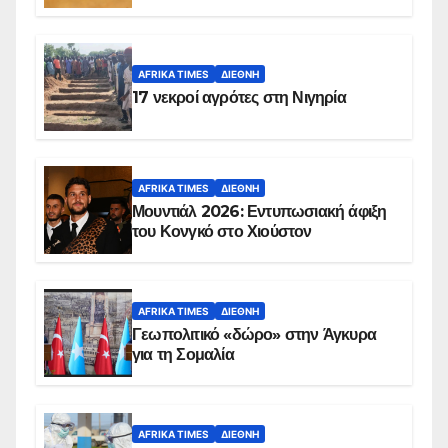
AFRIKA TIMES
ΔΙΕΘΝΉ
17 νεκροί αγρότες στη Νιγηρία
AFRIKA TIMES
ΔΙΕΘΝΉ
Μουντιάλ 2026: Εντυπωσιακή άφιξη
του Κονγκό στο Χιούστον
AFRIKA TIMES
ΔΙΕΘΝΉ
Γεωπολιτικό «δώρο» στην Άγκυρα
για τη Σομαλία
AFRIKA TIMES
ΔΙΕΘΝΉ