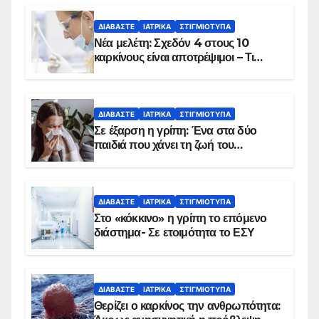
ΔΙΑΒΆΣΤΕ
ΙΑΤΡΙΚΆ
ΣΤΙΓΜΙΌΤΥΠΑ
Νέα μελέτη: Σχεδόν 4 στους 10
καρκίνους είναι αποτρέψιμοι – Τι
δείχνουν τα στοιχεία
ΔΙΑΒΆΣΤΕ
ΙΑΤΡΙΚΆ
ΣΤΙΓΜΙΌΤΥΠΑ
Σε έξαρση η γρίπη: Ένα στα δύο
παιδιά που χάνει τη ζωή του
αντιμετωπίζει υποκείμενο νόσημα –
Εμβολιασμό συνιστούν οι ειδικοί
ΔΙΑΒΆΣΤΕ
ΙΑΤΡΙΚΆ
ΣΤΙΓΜΙΌΤΥΠΑ
Στο «κόκκινο» η γρίπη το επόμενο
διάστημα- Σε ετοιμότητα το ΕΣΥ
ΔΙΑΒΆΣΤΕ
ΙΑΤΡΙΚΆ
ΣΤΙΓΜΙΌΤΥΠΑ
Θερίζει ο καρκίνος την ανθρωπότητα: