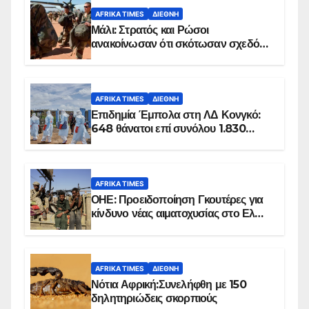
AFRIKA TIMES
ΔΙΕΘΝΉ
Μάλι: Στρατός και Ρώσοι
ανακοίνωσαν ότι σκότωσαν σχεδόν
100 τζιχαντιστές
AFRIKA TIMES
ΔΙΕΘΝΉ
Επιδημία Έμπολα στη ΛΔ Κονγκό:
648 θάνατοι επί συνόλου 1.830
επιβεβαιωμένων κρουσμάτων
AFRIKA TIMES
ΟΗΕ: Προειδοποίηση Γκουτέρες για
κίνδυνο νέας αιματοχυσίας στο Ελ
Ομπέιντ του Σουδάν
AFRIKA TIMES
ΔΙΕΘΝΉ
Νότια Αφρική:Συνελήφθη με 150
δηλητηριώδεις σκορπιούς