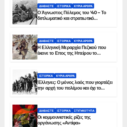
ΔΙΑΒΆΣΤΕ
ΙΣΤΟΡΙΚΆ
ΚΥΡΙΑ ΑΡΘΡΑ
Ο Άγνωστος Πόλεμος του ’40 – Το
διπλωματικό και στρατιωτικό
παρασκήνιο
ΔΙΑΒΆΣΤΕ
ΙΣΤΟΡΙΚΆ
ΚΥΡΙΑ ΑΡΘΡΑ
Η Ελληνική Μεραρχία Πεζικού που
έκανε το Επος της Ηπείρου το
χειμώνα του 1940
ΙΣΤΟΡΙΚΆ
ΚΥΡΙΑ ΑΡΘΡΑ
Έλληνες: Ο μόνος λαός που γιορτάζει
την αρχή του πολέμου και όχι το
τέλος του
ΔΙΑΒΆΣΤΕ
ΙΣΤΟΡΙΚΆ
ΣΤΙΓΜΙΌΤΥΠΑ
Οι κομμουνιστικές ρίζες της
οργάνωσης «Αντίφα»