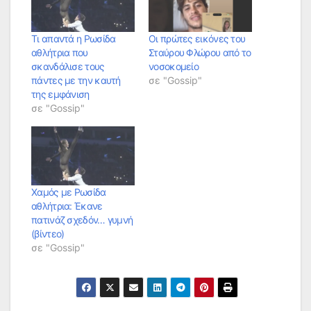
Τι απαντά η Ρωσίδα
Οι πρώτες εικόνες του
αθλήτρια που
Σταύρου Φλώρου από το
σκανδάλισε τους
νοσοκομείο
πάντες με την καυτή
σε "Gossip"
της εμφάνιση
σε "Gossip"
Χαμός με Ρωσίδα
αθλήτρια: Έκανε
πατινάζ σχεδόν… γυμνή
(βίντεο)
σε "Gossip"