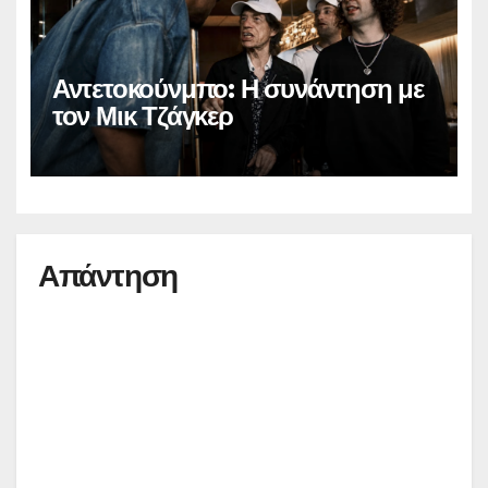
Αντετοκούνμπο: Η συνάντηση με
τον Μικ Τζάγκερ
Απάντηση