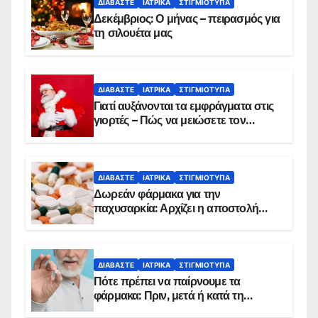
ΔΙΑΒΆΣΤΕ
ΙΑΤΡΙΚΆ
ΣΤΙΓΜΙΌΤΥΠΑ
Δεκέμβριος: Ο μήνας – πειρασμός για
τη σιλουέτα μας
ΔΙΑΒΆΣΤΕ
ΙΑΤΡΙΚΆ
ΣΤΙΓΜΙΌΤΥΠΑ
Γιατί αυξάνονται τα εμφράγματα στις
γιορτές – Πώς να μειώσετε τον
κίνδυνο, σύμφωνα με καρδιολόγο
ΔΙΑΒΆΣΤΕ
ΙΑΤΡΙΚΆ
ΣΤΙΓΜΙΌΤΥΠΑ
Δωρεάν φάρμακα για την
παχυσαρκία: Αρχίζει η αποστολή
sms για τους δικαιούχους – Οι
προϋποθέσεις ένταξης στο
πρόγραμμα
ΔΙΑΒΆΣΤΕ
ΙΑΤΡΙΚΆ
ΣΤΙΓΜΙΌΤΥΠΑ
Πότε πρέπει να παίρνουμε τα
φάρμακα: Πριν, μετά ή κατά τη
διάρκεια του φαγητού;