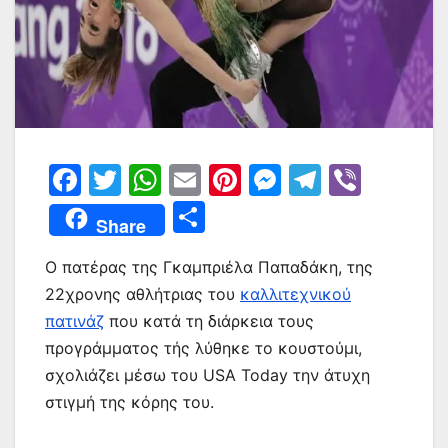
F
T
W
E
Pi
M
T
Vi
a
w
h
m
nt
e
el
b
Μ
Share
c
itt
at
ai
er
s
e
er
οι
e
er
s
l
e
s
gr
Ο πατέρας της Γκαμπριέλα Παπαδάκη, της
ρ
22χρονης αθλήτριας του
καλλιτεχνικού
b
A
st
e
a
α
πατινάζ
που κατά τη διάρκεια τους
o
p
n
m
σ
προγράμματος τής λύθηκε το κουστούμι,
o
p
g
τε
σχολιάζει μέσω του USA Today την άτυχη
k
er
ίτ
στιγμή της κόρης του.
ε