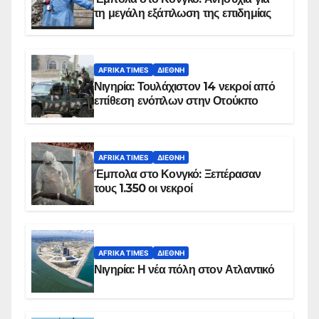
τη μεγάλη εξάπλωση της επιδημίας
AFRIKA TIMES
ΔΙΕΘΝΉ
Νιγηρία: Τουλάχιστον 14 νεκροί από
επίθεση ενόπλων στην Οτούκπο
AFRIKA TIMES
ΔΙΕΘΝΉ
Έμπολα στο Κονγκό: Ξεπέρασαν
τους 1.350 οι νεκροί
AFRIKA TIMES
ΔΙΕΘΝΉ
Νιγηρία: Η νέα πόλη στον Ατλαντικό