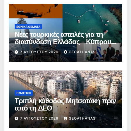
ΕΘΝΙΚΆ ΘΈΜΑΤΑ
Νέες τουρκικές απειλές για τη
διασύνδεση Ελλάδας – Κύπρου –
Ισραήλ
7 ΑΥΓΟΎΣΤΟΥ 2026
GEOATHANAS
ΠΟΛΙΤΙΚΉ
Τριπλή κάθοδος Μητσοτάκη πριν
από τη ΔΕΘ
7 ΑΥΓΟΎΣΤΟΥ 2026
GEOATHANAS