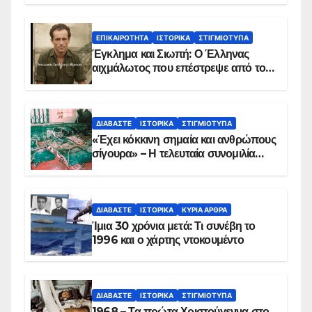
ΕΠΙΚΑΙΡΌΤΗΤΑ
ΙΣΤΟΡΙΚΆ
ΣΤΙΓΜΙΌΤΥΠΑ
Έγκλημα και Σιωπή: Ο Έλληνας
αιχμάλωτος που επέστρεψε από το
Παραπέτασμα
ΔΙΑΒΆΣΤΕ
ΙΣΤΟΡΙΚΆ
ΣΤΙΓΜΙΌΤΥΠΑ
«Έχει κόκκινη σημαία και ανθρώπους
σίγουρα» – Η τελευταία συνομιλία
των ηρώων στα Ίμια, πριν τη
συντριβή του ελικοπτέρου
ΔΙΑΒΆΣΤΕ
ΙΣΤΟΡΙΚΆ
ΚΥΡΙΑ ΑΡΘΡΑ
Ίμια 30 χρόνια μετά: Τι συνέβη το
1996 και ο χάρτης ντοκουμέντο
ΔΙΑΒΆΣΤΕ
ΙΣΤΟΡΙΚΆ
ΣΤΙΓΜΙΌΤΥΠΑ
1968 – Τα πρώτα Χριστούγεννα στο