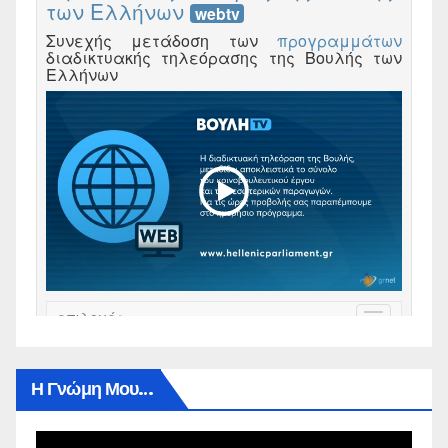
Η Γνώμη Μου…