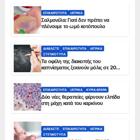
ΕΠΙΚΑΙΡΌΤΗΤΑ
ΙΑΤΡΙΚΆ
Σαλμονέλα: Γιατί δεν πρέπει να
πλένουμε το ωμό κοτόπουλο
ΔΙΑΒΆΣΤΕ
ΕΠΙΚΑΙΡΌΤΗΤΑ
ΙΑΤΡΙΚΆ
ΣΤΙΓΜΙΌΤΥΠΑ
Τα οφέλη της διακοπής του
καπνίσματος ξεκινούν μόλις σε 20
λεπτά
ΕΠΙΚΑΙΡΌΤΗΤΑ
ΙΑΤΡΙΚΆ
ΚΥΡΙΑ ΑΡΘΡΑ
Δύο νέες θεραπείες φέρνουν ελπίδα
στη μάχη κατά του καρκίνου
ΔΙΑΒΆΣΤΕ
ΕΠΙΚΑΙΡΌΤΗΤΑ
ΙΑΤΡΙΚΆ
ΣΤΙΓΜΙΌΤΥΠΑ