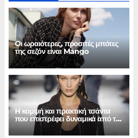
Oι ωραιότερες, προσιτές μπότες
της σεζόν είναι Mango
H κομψή και πρακτική τσάντα
που επιστρέφει δυναμικά από τα
’90s