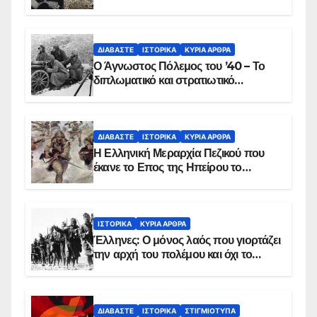
ΔΙΑΒΆΣΤΕ
ΙΣΤΟΡΙΚΆ
ΚΥΡΙΑ ΑΡΘΡΑ
Ο Άγνωστος Πόλεμος του ’40 – Το
διπλωματικό και στρατιωτικό
παρασκήνιο
ΔΙΑΒΆΣΤΕ
ΙΣΤΟΡΙΚΆ
ΚΥΡΙΑ ΑΡΘΡΑ
Η Ελληνική Μεραρχία Πεζικού που
έκανε το Επος της Ηπείρου το
χειμώνα του 1940
ΙΣΤΟΡΙΚΆ
ΚΥΡΙΑ ΑΡΘΡΑ
Έλληνες: Ο μόνος λαός που γιορτάζει
την αρχή του πολέμου και όχι το
τέλος του
ΔΙΑΒΆΣΤΕ
ΙΣΤΟΡΙΚΆ
ΣΤΙΓΜΙΌΤΥΠΑ