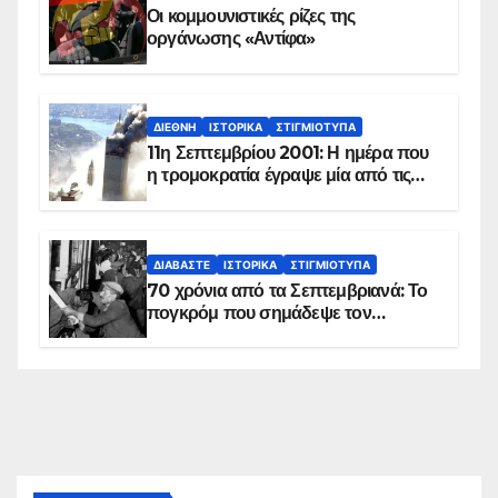
Οι κομμουνιστικές ρίζες της
οργάνωσης «Αντίφα»
ΔΙΕΘΝΉ
ΙΣΤΟΡΙΚΆ
ΣΤΙΓΜΙΌΤΥΠΑ
11η Σεπτεμβρίου 2001: Η ημέρα που
η τρομοκρατία έγραψε μία από τις
πιο μαύρες σελίδες στην ιστορία του
πλανήτη
ΔΙΑΒΆΣΤΕ
ΙΣΤΟΡΙΚΆ
ΣΤΙΓΜΙΌΤΥΠΑ
70 χρόνια από τα Σεπτεμβριανά: Το
πογκρόμ που σημάδεψε τον
ελληνισμό της Κωνσταντινούπολης