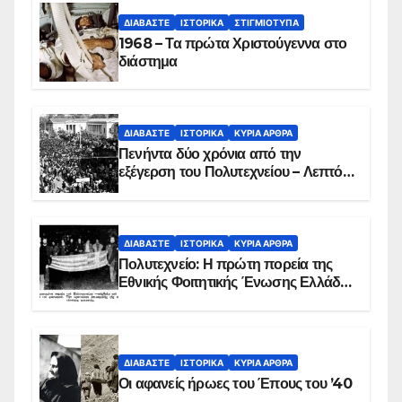
ΔΙΑΒΆΣΤΕ
ΙΣΤΟΡΙΚΆ
ΣΤΙΓΜΙΌΤΥΠΑ
1968 – Τα πρώτα Χριστούγεννα στο
διάστημα
ΔΙΑΒΆΣΤΕ
ΙΣΤΟΡΙΚΆ
ΚΥΡΙΑ ΑΡΘΡΑ
Πενήντα δύο χρόνια από την
εξέγερση του Πολυτεχνείου – Λεπτό
προς λεπτό η εισβολή – ΦΩΤΟ και
ΒΙΝΤΕΟ
ΔΙΑΒΆΣΤΕ
ΙΣΤΟΡΙΚΆ
ΚΥΡΙΑ ΑΡΘΡΑ
Πολυτεχνείο: Η πρώτη πορεία της
Εθνικής Φοιτητικής Ένωσης Ελλάδος
στις 17 Νοεμβρίου 1975 με την
αιματοβαμμένη σημαία
ΔΙΑΒΆΣΤΕ
ΙΣΤΟΡΙΚΆ
ΚΥΡΙΑ ΑΡΘΡΑ
Οι αφανείς ήρωες του Έπους του ’40