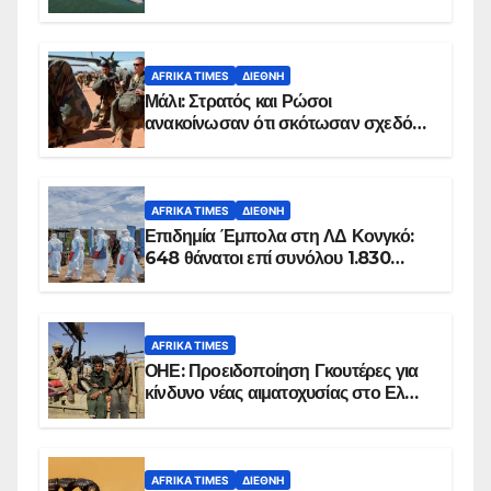
AFRIKA TIMES
ΔΙΕΘΝΉ
Μάλι: Στρατός και Ρώσοι
ανακοίνωσαν ότι σκότωσαν σχεδόν
100 τζιχαντιστές
AFRIKA TIMES
ΔΙΕΘΝΉ
Επιδημία Έμπολα στη ΛΔ Κονγκό:
648 θάνατοι επί συνόλου 1.830
επιβεβαιωμένων κρουσμάτων
AFRIKA TIMES
ΟΗΕ: Προειδοποίηση Γκουτέρες για
κίνδυνο νέας αιματοχυσίας στο Ελ
Ομπέιντ του Σουδάν
AFRIKA TIMES
ΔΙΕΘΝΉ