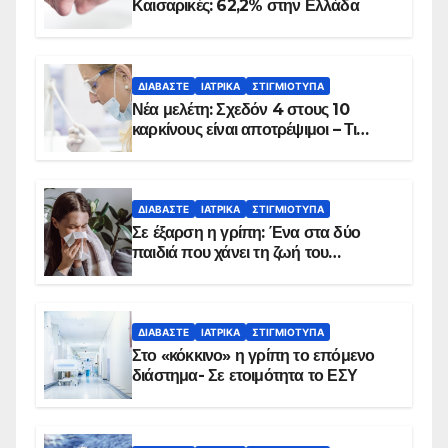
Καισαρικές: 62,2% στην Ελλάδα
ΔΙΑΒΆΣΤΕ
ΙΑΤΡΙΚΆ
ΣΤΙΓΜΙΌΤΥΠΑ
Νέα μελέτη: Σχεδόν 4 στους 10
καρκίνους είναι αποτρέψιμοι – Τι
δείχνουν τα στοιχεία
ΔΙΑΒΆΣΤΕ
ΙΑΤΡΙΚΆ
ΣΤΙΓΜΙΌΤΥΠΑ
Σε έξαρση η γρίπη: Ένα στα δύο
παιδιά που χάνει τη ζωή του
αντιμετωπίζει υποκείμενο νόσημα –
Εμβολιασμό συνιστούν οι ειδικοί
ΔΙΑΒΆΣΤΕ
ΙΑΤΡΙΚΆ
ΣΤΙΓΜΙΌΤΥΠΑ
Στο «κόκκινο» η γρίπη το επόμενο
διάστημα- Σε ετοιμότητα το ΕΣΥ