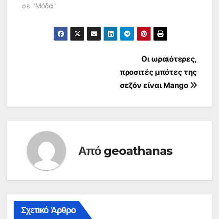
ακόμα πιο μεγάλη και
σε "Μόδα"
έντονη. Κάποια από
τα μεγαλύτερα
trends, όπως το
λεοπάρ και τα
μίντι, θα συνεχίσουν
Πλοήγηση
Oι ωραιότερες,
να μας απασχολούν…
προσιτές μπότες της
άρθρων
σεζόν είναι Mango
Από
geoathanas
Σχετικό Άρθρο