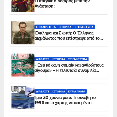
Τι απέγινε ο Λάζαρος μετά την
Ανάσταση;
ΕΠΙΚΑΙΡΌΤΗΤΑ
ΙΣΤΟΡΙΚΆ
ΣΤΙΓΜΙΌΤΥΠΑ
Έγκλημα και Σιωπή: Ο Έλληνας
αιχμάλωτος που επέστρεψε από το
Παραπέτασμα
ΔΙΑΒΆΣΤΕ
ΙΣΤΟΡΙΚΆ
ΣΤΙΓΜΙΌΤΥΠΑ
«Έχει κόκκινη σημαία και ανθρώπους
σίγουρα» – Η τελευταία συνομιλία
των ηρώων στα Ίμια, πριν τη
συντριβή του ελικοπτέρου
ΔΙΑΒΆΣΤΕ
ΙΣΤΟΡΙΚΆ
ΚΥΡΙΑ ΑΡΘΡΑ
Ίμια 30 χρόνια μετά: Τι συνέβη το
1996 και ο χάρτης ντοκουμέντο