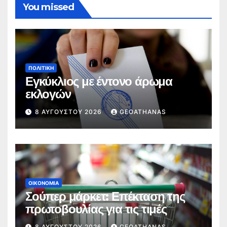
You missed
ΠΟΛΙΤΙΚΉ
Εγκύκλιος με έντονο άρωμα
εκλογών
8 ΑΥΓΟΎΣΤΟΥ 2026
GEOATHANAS
ΟΙΚΟΝΟΜΊΑ
Σούπερ μάρκετ: Επέκταση της
πρωτοβουλίας για τις τιμές
8 ΑΥΓΟΎΣΤΟΥ 2026
GEOATHANAS