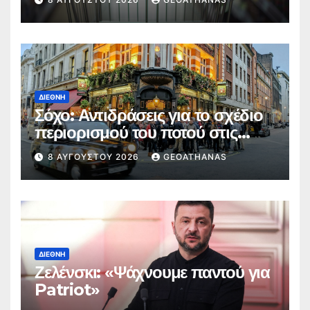
ΔΙΕΘΝΉ
Σόχο: Αντιδράσεις για το σχέδιο
περιορισμού του ποτού στις
παμπ
8 ΑΥΓΟΎΣΤΟΥ 2026
GEOATHANAS
ΔΙΕΘΝΉ
Ζελένσκι: «Ψάχνουμε παντού για
Patriot»