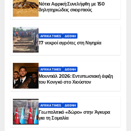
Νότια Αφρική:Συνελήφθη με 150
δηλητηριώδεις σκορπιούς
AFRIKA TIMES
ΔΙΕΘΝΉ
17 νεκροί αγρότες στη Νιγηρία
AFRIKA TIMES
ΔΙΕΘΝΉ
Μουντιάλ 2026: Εντυπωσιακή άφιξη
του Κονγκό στο Χιούστον
AFRIKA TIMES
ΔΙΕΘΝΉ
Γεωπολιτικό «δώρο» στην Άγκυρα
για τη Σομαλία