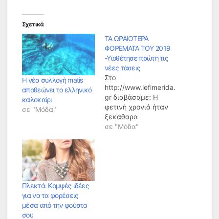
Σχετικά
ΤΑ ΩΡΑΙΟΤΕΡΑ
ΦΟΡΕΜΑΤΑ ΤΟΥ 2019
-Υιοθέτησε πρώτη τις
νέες τάσεις
Στο
Η νέα συλλογή matis
http://www.iefimerida.
αποθεώνει το ελληνικό
gr διαβάσαμε: Η
καλοκαίρι
φετινή χρονιά ήταν
σε "Μόδα"
ξεκάθαρα
αφιερωμένη στα
σε "Μόδα"
φορέματα. Αν και
βρισκόμαστε στον
χειμώνα, λίγο πολύ
γνωρίζουμε τις
τάσεις της
άνοιξης και πιστέψτε
Πλεκτά: Κoμψές ιδέες
μας το 2019, η
για να τα φορέσεις
εμμονή μας με τα
μέσα από την φούστα
φορέματα θα είναι
σου