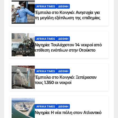
AFRIKA TIMES
ΔΙΕΘΝΉ
Έμπολα στο Κονγκό: Ανησυχία για
τη μεγάλη εξάπλωση της επιδημίας
AFRIKA TIMES
ΔΙΕΘΝΉ
Νιγηρία: Τουλάχιστον 14 νεκροί από
επίθεση ενόπλων στην Οτούκπο
AFRIKA TIMES
ΔΙΕΘΝΉ
Έμπολα στο Κονγκό: Ξεπέρασαν
τους 1.350 οι νεκροί
AFRIKA TIMES
ΔΙΕΘΝΉ
Νιγηρία: Η νέα πόλη στον Ατλαντικό