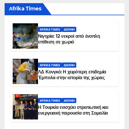
Αfrika Times
AFRIKA TIMES
ΔΙΕΘΝΉ
Νιγηρία: 12 νεκροί από ένοπλη
επίθεση σε χωριό
AFRIKA TIMES
ΔΙΕΘΝΉ
ΛΔ Κονγκό: Η χειρότερη επιδημία
Έμπολα στην ιστορία της χώρας
AFRIKA TIMES
ΔΙΕΘΝΉ
Η Τουρκία ενισχύει στρατιωτική και
ενεργειακή παρουσία στη Σομαλία