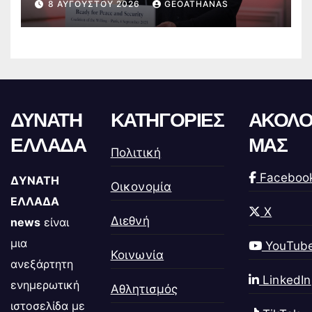
8 ΑΥΓΟΎΣΤΟΥ 2026
GEOATHANAS
ΔΥΝΑΤΗ
ΚΑΤΗΓΟΡΙΕΣ
ΑΚΟΛΟ
ΕΛΛΑΔΑ
ΜΑΣ
Πολιτική
Faceboo
ΔΥΝΑΤΗ
Οικονομία
ΕΛΛΑΔΑ
X
Διεθνή
news
είναι
μια
YouTub
Κοινωνία
ανεξάρτητη
LinkedIn
ενημερωτική
Αθλητισμός
ιστοσελίδα με