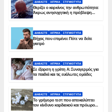
ΔΙΑΒΆΣΤΕ
ΙΑΤΡΙΚΆ
ΣΤΙΓΜΙΌΤΥΠΑ
Θερίζει ο καρκίνος την ανθρωπότητα:
Άκρως ανησυχητική η πρόβλεψη…
ΔΙΑΒΆΣΤΕ
ΙΑΤΡΙΚΆ
ΣΤΙΓΜΙΌΤΥΠΑ
Βήχας που επιμένει: Πότε να δείτε
γιατρό
ΔΙΑΒΆΣΤΕ
ΙΑΤΡΙΚΆ
ΣΤΙΓΜΙΌΤΥΠΑ
Σε έξαρση η γρίπη Α: Συναγερμός για
τα παιδιά και τις ευάλωτες ομάδες
ΔΙΑΒΆΣΤΕ
ΙΑΤΡΙΚΆ
ΣΤΙΓΜΙΌΤΥΠΑ
Το γρήγορο τεστ που αποκαλύπτει
τον κίνδυνο καρδιακού και πρόωρου
θανάτου