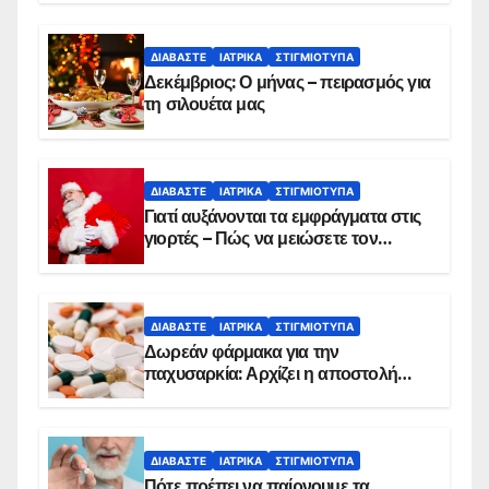
ΔΙΑΒΆΣΤΕ
ΙΑΤΡΙΚΆ
ΣΤΙΓΜΙΌΤΥΠΑ
Δεκέμβριος: Ο μήνας – πειρασμός για
τη σιλουέτα μας
ΔΙΑΒΆΣΤΕ
ΙΑΤΡΙΚΆ
ΣΤΙΓΜΙΌΤΥΠΑ
Γιατί αυξάνονται τα εμφράγματα στις
γιορτές – Πώς να μειώσετε τον
κίνδυνο, σύμφωνα με καρδιολόγο
ΔΙΑΒΆΣΤΕ
ΙΑΤΡΙΚΆ
ΣΤΙΓΜΙΌΤΥΠΑ
Δωρεάν φάρμακα για την
παχυσαρκία: Αρχίζει η αποστολή
sms για τους δικαιούχους – Οι
προϋποθέσεις ένταξης στο
πρόγραμμα
ΔΙΑΒΆΣΤΕ
ΙΑΤΡΙΚΆ
ΣΤΙΓΜΙΌΤΥΠΑ
Πότε πρέπει να παίρνουμε τα