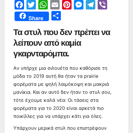
F
T
W
E
Pi
M
T
Vi
a
w
h
m
nt
e
el
b
Μ
Share
c
itt
at
ai
er
s
e
er
οι
Τα στυλ που δεν πρέπει να
e
er
s
l
e
s
gr
ρ
b
A
st
e
a
λείπουν από καμία
α
o
p
n
m
σ
γκαρνταρόμπα.
o
p
g
τε
Aν υπήρχε μια σιλουέτα που καθόρισε τη
k
er
ίτ
μόδα το 2019 αυτή θα ήταν τα prairie
ε
φορέματα με ψηλή λαιμόκοψη και μακριά
μανίκια. Και αν αυτό δεν ήταν το στυλ σου,
τότε έχουμε καλά νέα: Οι τάσεις στα
φορέματα για το 2020 είναι αρκετά πιο
ποικίλλες για να υπάρχει κάτι για όλες.
Υπάρχουν μερικά στυλ που επιστρέφουν