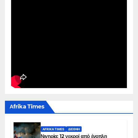
Αfrika Times
AFRIKA TIMES
ΔΙΕΘΝΉ
Νιγηρία: 12 νεκροί από ένοπλη