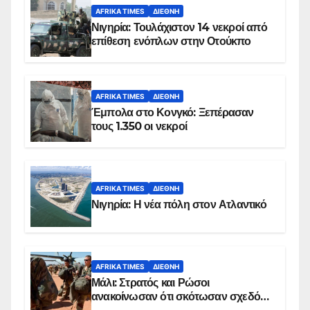
AFRIKA TIMES
ΔΙΕΘΝΉ
Νιγηρία: Τουλάχιστον 14 νεκροί από
επίθεση ενόπλων στην Οτούκπο
AFRIKA TIMES
ΔΙΕΘΝΉ
Έμπολα στο Κονγκό: Ξεπέρασαν
τους 1.350 οι νεκροί
AFRIKA TIMES
ΔΙΕΘΝΉ
Νιγηρία: Η νέα πόλη στον Ατλαντικό
AFRIKA TIMES
ΔΙΕΘΝΉ
Μάλι: Στρατός και Ρώσοι
ανακοίνωσαν ότι σκότωσαν σχεδόν