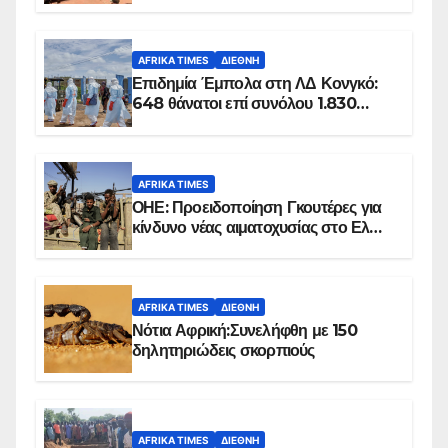
100 τζιχαντιστές
AFRIKA TIMES
ΔΙΕΘΝΉ
Επιδημία Έμπολα στη ΛΔ Κονγκό:
648 θάνατοι επί συνόλου 1.830
επιβεβαιωμένων κρουσμάτων
AFRIKA TIMES
ΟΗΕ: Προειδοποίηση Γκουτέρες για
κίνδυνο νέας αιματοχυσίας στο Ελ
Ομπέιντ του Σουδάν
AFRIKA TIMES
ΔΙΕΘΝΉ
Νότια Αφρική:Συνελήφθη με 150
δηλητηριώδεις σκορπιούς
AFRIKA TIMES
ΔΙΕΘΝΉ