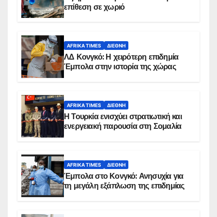
επίθεση σε χωριό
AFRIKA TIMES
ΔΙΕΘΝΉ
ΛΔ Κονγκό: Η χειρότερη επιδημία
Έμπολα στην ιστορία της χώρας
AFRIKA TIMES
ΔΙΕΘΝΉ
Η Τουρκία ενισχύει στρατιωτική και
ενεργειακή παρουσία στη Σομαλία
AFRIKA TIMES
ΔΙΕΘΝΉ
Έμπολα στο Κονγκό: Ανησυχία για
τη μεγάλη εξάπλωση της επιδημίας