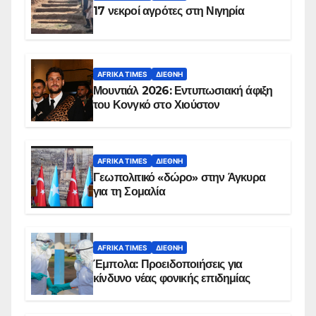
17 νεκροί αγρότες στη Νιγηρία
AFRIKA TIMES
ΔΙΕΘΝΉ
Μουντιάλ 2026: Εντυπωσιακή άφιξη
του Κονγκό στο Χιούστον
AFRIKA TIMES
ΔΙΕΘΝΉ
Γεωπολιτικό «δώρο» στην Άγκυρα
για τη Σομαλία
AFRIKA TIMES
ΔΙΕΘΝΉ
Έμπολα: Προειδοποιήσεις για
κίνδυνο νέας φονικής επιδημίας