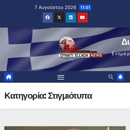
Μετάβαση
7 Αυγούστου 2026
11:51
στο
περιεχόμενο
Δ
Ενημέ
Κατηγορία:
Στιγμιότυπα